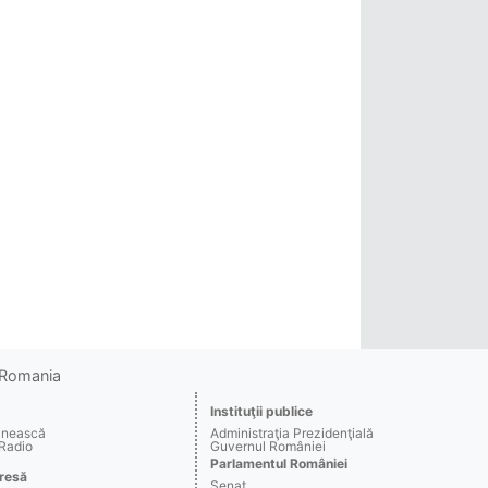
o Romania
Instituţii publice
ânească
Administraţia Prezidenţială
 Radio
Guvernul României
Parlamentul României
resă
Senat