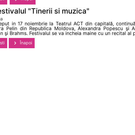
estivalul "Tinerii si muzica"
59
nceput in 17 noiembrie la Teatrul ACT din capitală, continu
 Vera Pelin din Republica Moldova, Alexandra Popescu şi A
n şi Brahms. Festivalul se va incheia maine cu un recital al 
sti
Înapoi