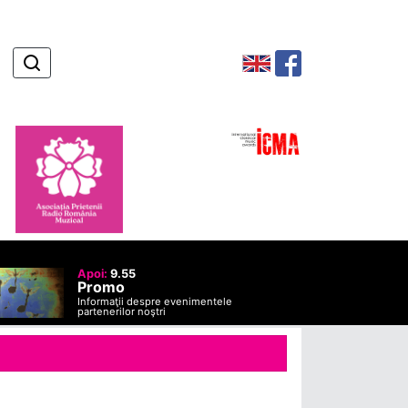
Apoi:
9.55
Promo
Informaţii despre evenimentele
partenerilor noştri