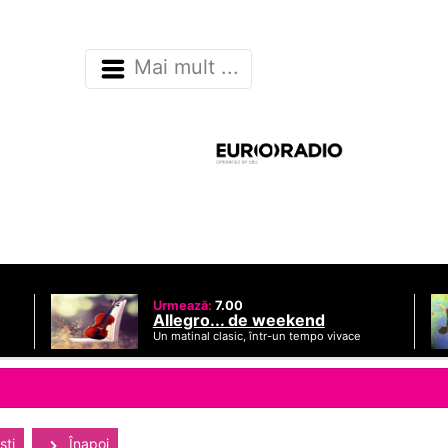
Mai mult ...
Urmează:
7.00
Allegro... de weekend
Un matinal clasic, într-un tempo vivace
sti
Înapoi