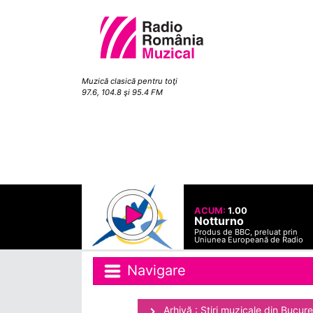
Muzică clasică pentru toţi
97.6, 104.8 şi 95.4 FM
ACUM:
1.00
Notturno
Produs de BBC, preluat prin
Uniunea Europeană de Radio
Navigare
Arhivă : Ştiri muzicale din Bucure