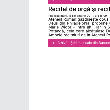
Recital de orgă şi rec
Publicat: marţi, 15 Noiembrie 2011 , ora 16.09
Ateneul Roman găzduieşte două rec
Deus din Philadelphia, propune
Marie Widor - intre alţii. Iar in
Potangă, cele care alcătuiesc D
Ambele recitaluri de la Ateneul R
Arhivă : Ştiri muzicale din Bucure