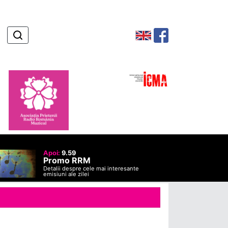
Apoi:
9.59
Promo RRM
Detalii despre cele mai interesante
emisiuni ale zilei