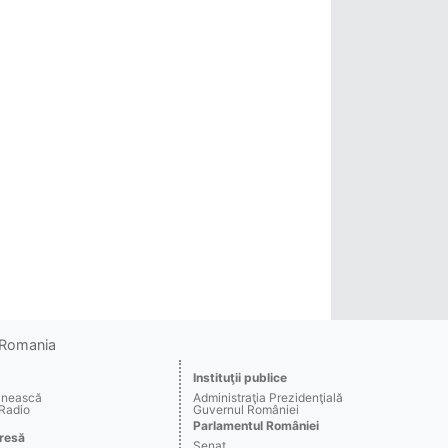
o Romania
Instituţii publice
ânească
Administraţia Prezidenţială
 Radio
Guvernul României
Parlamentul României
resă
Senat