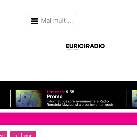
Mai mult ...
Urmează:
9.55
Promo
Informaţii despre evenimentele Radio
România Muzical şi ale partenerilor noştri
sti
Înapoi