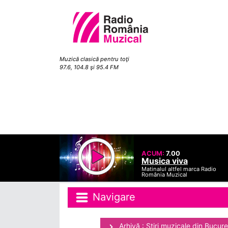
Muzică clasică pentru toţi
97.6, 104.8 şi 95.4 FM
ACUM:
7.00
Musica viva
Matinalul altfel marca Radio
România Muzical
Navigare
Arhivă : Ştiri muzicale din Bucure