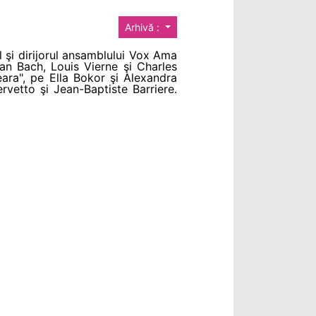
Arhivă :
l şi dirijorul ansamblului Vox Ama
n Bach, Louis Vierne şi Charles
seara", pe Ella Bokor şi Alexandra
vetto şi Jean-Baptiste Barriere.