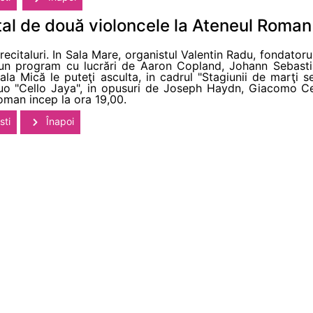
ital de două violoncele la Ateneul Roman
italuri. In Sala Mare, organistul Valentin Radu, fondatoru
 un program cu lucrări de Aaron Copland, Johann Sebastia
 Sala Mică le puteţi asculta, in cadrul "Stagiunii de marţi 
uo "Cello Jaya", in opusuri de Joseph Haydn, Giacomo Cer
oman incep la ora 19,00.
sti
Înapoi