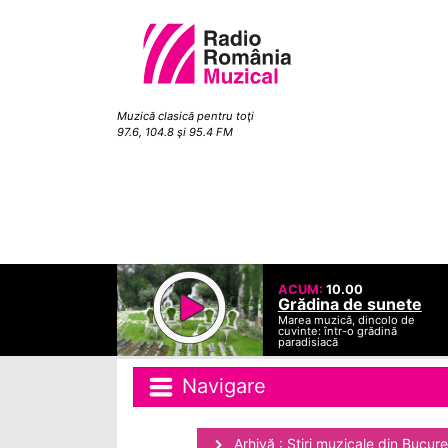
Muzică clasică pentru toţi
97.6, 104.8 şi 95.4 FM
ACUM:
10.00
Grădina de sunete
Marea muzică, dincolo de
cuvinte: într-o grădină
paradisiacă
Navigare
Arhivă : Ştiri muzicale din Bucure