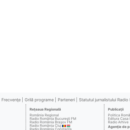
Frecvenţe
Grilă programe
Parteneri
Statutul jurnalistului Radi
Reţeaua Regională
Publicaţii
România Regional
Politica Rom
Radio România Bucureşti FM
Editura Casa
Radio România Braşov FM
Radio Arhive
Radio România Cluj
Agenţie de p
Radio România Constanţa