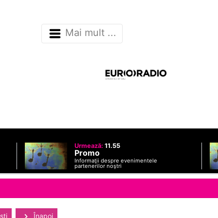
Mai mult ...
Urmează:
11.55
Promo
Informaţii despre evenimentele
partenerilor noştri
sti
Înapoi