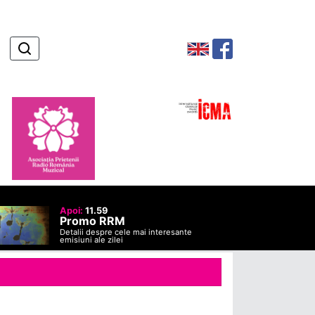
Apoi:
11.59
Promo RRM
Detalii despre cele mai interesante
emisiuni ale zilei