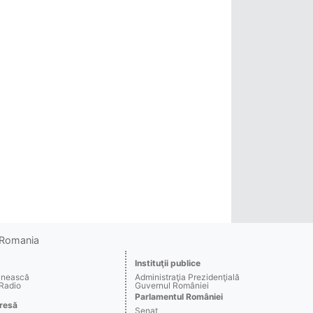
o Romania
Instituţii publice
ânească
Administraţia Prezidenţială
 Radio
Guvernul României
Parlamentul României
resă
Senat