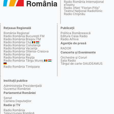
Radio România Internaţional
eTeatru
Radio 3Net "Florian Pitiş"
Teatrul Naţional Radiofonic
Radio Chişinău
Reţeaua Regională
Publicaţii
România Regional
Politica Românească
Radio România Bucureşti FM
Editura Casa Radio
Radio România Braşov FM
Radio Arhive
Radio România Cluj
Agenţie de presă
Radio România Constanţa
Radio România Vacanţa
RADOR
Radio România Oltenia-Craiova
Concerte şi Evenimente
Radio România Iaşi
Radio România Reşiţa
Orchestre şi Coruri
Radio România Târgu Mureş
Sala Radio
Târgul de carte GAUDEAMUS
Radio România Timişoara
Instituţii publice
Administraţia Prezidenţială
Guvernul României
Parlamentul României
Senat
Camera Deputaţilor
Radio şi TV
Radio România
Televiziunea Română