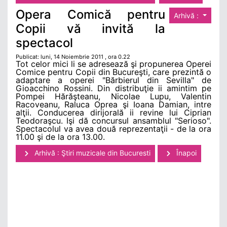
Opera Comică pentru
Arhivă :
Copii vă invită la
spectacol
Publicat: luni, 14 Noiembrie 2011 , ora 0.22
Tot celor mici li se adresează şi propunerea Operei
Comice pentru Copii din Bucureşti, care prezintă o
adaptare a operei "Bărbierul din Sevilla" de
Gioacchino Rossini. Din distribuţie ii amintim pe
Pompei Hărăşteanu, Nicolae Lupu, Valentin
Racoveanu, Raluca Oprea şi Ioana Damian, intre
alţii. Conducerea dirijorală ii revine lui Ciprian
Teodoraşcu. Işi dă concursul ansamblul "Serioso".
Spectacolul va avea două reprezentaţii - de la ora
11.00 şi de la ora 13.00.
Arhivă : Ştiri muzicale din Bucuresti
Înapoi