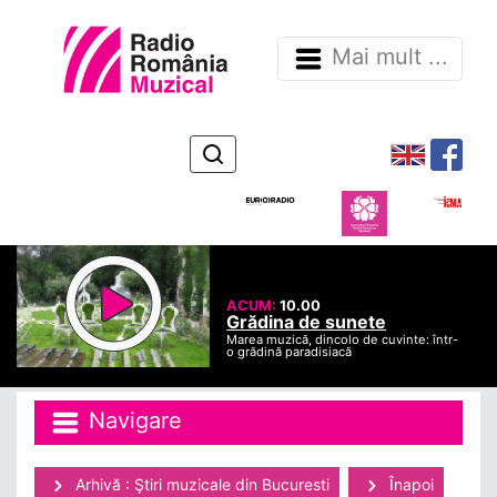
Mai mult ...
ACUM:
10.00
Grădina de sunete
Marea muzică, dincolo de cuvinte: într-
o grădină paradisiacă
Navigare
Arhivă : Ştiri muzicale din Bucuresti
Înapoi