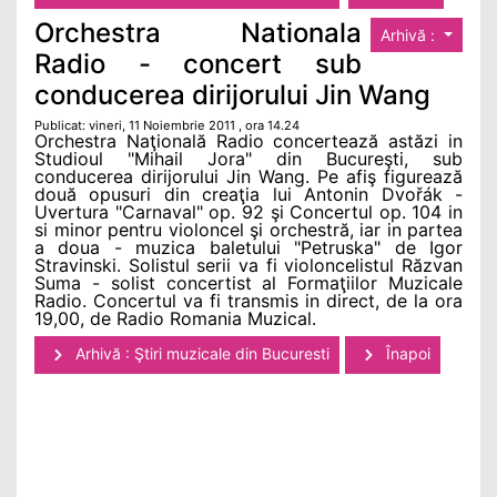
Orchestra Nationala
Arhivă :
Radio - concert sub
conducerea dirijorului Jin Wang
Publicat: vineri, 11 Noiembrie 2011 , ora 14.24
Orchestra Naţională Radio concertează astăzi in
Studioul "Mihail Jora" din Bucureşti, sub
conducerea dirijorului Jin Wang. Pe afiş figurează
două opusuri din creaţia lui Antonin Dvořák -
Uvertura "Carnaval" op. 92 şi Concertul op. 104 in
si minor pentru violoncel şi orchestră, iar in partea
a doua - muzica baletului "Petruska" de Igor
Stravinski. Solistul serii va fi violoncelistul Răzvan
Suma - solist concertist al Formaţiilor Muzicale
Radio. Concertul va fi transmis in direct, de la ora
19,00, de Radio Romania Muzical.
Arhivă : Ştiri muzicale din Bucuresti
Înapoi