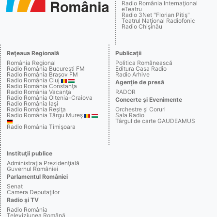
Radio România Internaţional
eTeatru
Radio 3Net "Florian Pitiş"
Teatrul Naţional Radiofonic
Radio Chişinău
Reţeaua Regională
Publicaţii
România Regional
Politica Românească
Radio România Bucureşti FM
Editura Casa Radio
Radio România Braşov FM
Radio Arhive
Radio România Cluj
Agenţie de presă
Radio România Constanţa
Radio România Vacanţa
RADOR
Radio România Oltenia-Craiova
Concerte şi Evenimente
Radio România Iaşi
Radio România Reşiţa
Orchestre şi Coruri
Radio România Târgu Mureş
Sala Radio
Târgul de carte GAUDEAMUS
Radio România Timişoara
Instituţii publice
Administraţia Prezidenţială
Guvernul României
Parlamentul României
Senat
Camera Deputaţilor
Radio şi TV
Radio România
Televiziunea Română