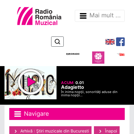
Mai mult ...
ACUM:
0.01
Adagietto
În inima nopţii, sonorităţi aduse din
inima nopţii...
Navigare
Arhivă : Ştiri muzicale din Bucuresti
Înapoi