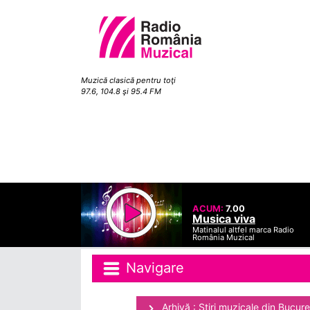
Muzică clasică pentru toţi
97.6, 104.8 şi 95.4 FM
ACUM:
7.00
Musica viva
Matinalul altfel marca Radio
România Muzical
Navigare
Arhivă : Ştiri muzicale din Bucure