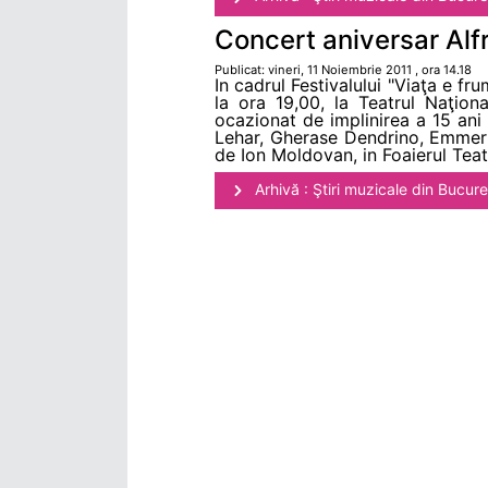
Concert aniversar Alfr
Publicat: vineri, 11 Noiembrie 2011 , ora 14.18
In cadrul Festivalului "Viaţa e f
la ora 19,00, la Teatrul Naţion
ocazionat de implinirea a 15 ani
Lehar, Gherase Dendrino, Emmeri
de Ion Moldovan, in Foaierul Teatr
Arhivă : Ştiri muzicale din Bucure