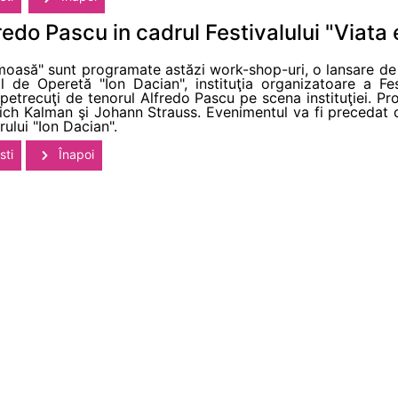
edo Pascu in cadrul Festivalului "Viata
rumoasă" sunt programate astăzi work-shop-uri, o lansare de
al de Operetă "Ion Dacian", instituţia organizatoare a Fes
 petrecuţi de tenorul Alfredo Pascu pe scena instituţiei. P
ch Kalman şi Johann Strauss. Evenimentul va fi precedat de
ului "Ion Dacian".
sti
Înapoi