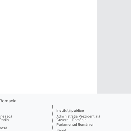
o Romania
Instituţii publice
ânească
Administraţia Prezidenţială
 Radio
Guvernul României
Parlamentul României
resă
Senat