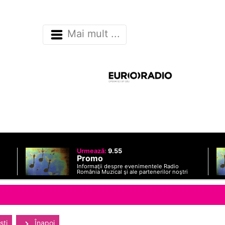
Mai mult ...
Urmează:
9.55
Promo
Informaţii despre evenimentele Radio
România Muzical şi ale partenerilor noştri
sti
Înapoi