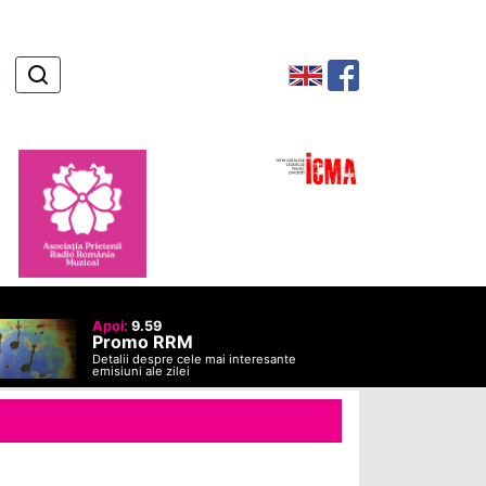
Apoi:
9.59
Promo RRM
Detalii despre cele mai interesante
emisiuni ale zilei