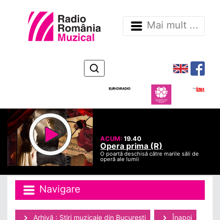
Mai mult ...
ACUM:
19.40
Opera prima (R)
O poartă deschisă către marile săli de
operă ale lumii
Navigare
Arhivă : Ştiri muzicale din Bucuresti
Înapoi