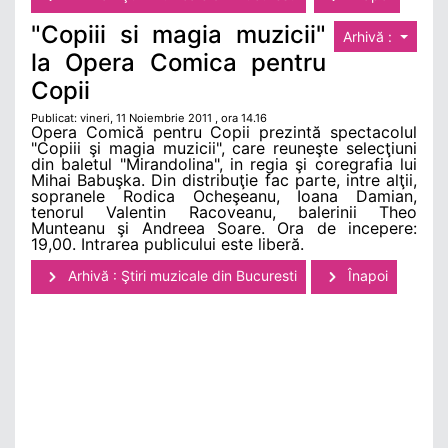
"Copiii si magia muzicii"
Arhivă :
la Opera Comica pentru
Copii
Publicat: vineri, 11 Noiembrie 2011 , ora 14.16
Opera Comică pentru Copii prezintă spectacolul
"Copiii şi magia muzicii", care reuneşte selecţiuni
din baletul "Mirandolina", in regia şi coregrafia lui
Mihai Babuşka. Din distribuţie fac parte, intre alţii,
sopranele Rodica Ocheşeanu, Ioana Damian,
tenorul Valentin Racoveanu, balerinii Theo
Munteanu şi Andreea Soare. Ora de incepere:
19,00. Intrarea publicului este liberă.
Arhivă : Ştiri muzicale din Bucuresti
Înapoi