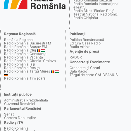
Radio România Muzical
Radio România Internaţional
eTeatru
Radio 3Net "Florian Pitiş"
Teatrul Naţional Radiofonic
Radio Chişinău
Reţeaua Regională
Publicaţii
România Regional
Politica Românească
Radio România Bucureşti FM
Editura Casa Radio
Radio România Braşov FM
Radio Arhive
Radio România Cluj
Agenţie de presă
Radio România Constanţa
Radio România Vacanţa
RADOR
Radio România Oltenia-Craiova
Concerte şi Evenimente
Radio România Iaşi
Radio România Reşiţa
Orchestre şi Coruri
Radio România Târgu Mureş
Sala Radio
Târgul de carte GAUDEAMUS
Radio România Timişoara
Instituţii publice
Administraţia Prezidenţială
Guvernul României
Parlamentul României
Senat
Camera Deputaţilor
Radio şi TV
Radio România