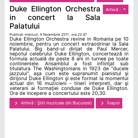
Duke Ellington Orchestra
Arhivă :
in concert la Sala
Palatului
Publicat: miercuri, 9 Noiembrie 2011 , ora 22.47
Duke Ellington Orchestra revine in Romania pe 10
noiembrie, pentru un concert extraodrinar la Sala
Palatului. Big band-ul dirijat de Paul Mercer,
nepotul celebrului Duke Ellington, concertează in
formula actuală de peste 8 ani in turnee pe toate
continentele. Ansamblul a fost infiinţat sub
titulatura The Washingtonians in 1923 de "ducele
jazzului", aşa cum este supranumit pianistul şi
dirijorul Duke Ellington şi este format la momentul
actual din 16 muzicieni - tineri interpreti, dar şi
veterani ai formaţiei conduse de Duke Ellington.
Ora de incepere a concertului este 20,30.
Arhivă : Ştiri muzicale din Bucuresti
Înapoi