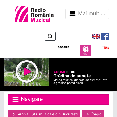
Mai mult ...
ACUM:
10.00
Grădina de sunete
Marea muzică, dincolo de cuvinte: într-
o grădină paradisiacă
Navigare
Arhivă : Ştiri muzicale din Bucuresti
Înapoi