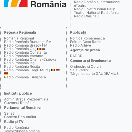
Radio România Internaţional
eTeatru
Radio 3Net "Florian Pitiş"
Teatrul Naţional Radiofonic
Radio Chişinău
Reţeaua Regională
Publicaţii
România Regional
Politica Românească
Radio România Bucureşti FM
Editura Casa Radio
Radio România Braşov FM
Radio Arhive
Radio România Cluj
Agenţie de presă
Radio România Constanţa
Radio România Vacanţa
RADOR
Radio România Oltenia-Craiova
Concerte şi Evenimente
Radio România Iaşi
Radio România Reşiţa
Orchestre şi Coruri
Radio România Târgu Mureş
Sala Radio
Târgul de carte GAUDEAMUS
Radio România Timişoara
Instituţii publice
Administraţia Prezidenţială
Guvernul României
Parlamentul României
Senat
Camera Deputaţilor
Radio şi TV
Radio România
Televiziunea Română