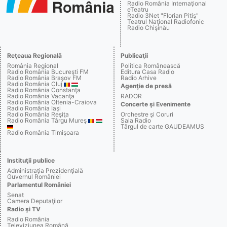
Radio România Internaţional
eTeatru
Radio 3Net "Florian Pitiş"
Teatrul Naţional Radiofonic
Radio Chişinău
Reţeaua Regională
Publicaţii
România Regional
Politica Românească
Radio România Bucureşti FM
Editura Casa Radio
Radio România Braşov FM
Radio Arhive
Radio România Cluj
Agenţie de presă
Radio România Constanţa
Radio România Vacanţa
RADOR
Radio România Oltenia-Craiova
Concerte şi Evenimente
Radio România Iaşi
Radio România Reşiţa
Orchestre şi Coruri
Radio România Târgu Mureş
Sala Radio
Târgul de carte GAUDEAMUS
Radio România Timişoara
Instituţii publice
Administraţia Prezidenţială
Guvernul României
Parlamentul României
Senat
Camera Deputaţilor
Radio şi TV
Radio România
Televiziunea Română