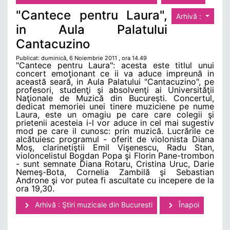
"Cantece pentru Laura",
Arhivă :
in Aula Palatului
Cantacuzino
Publicat: duminică, 6 Noiembrie 2011 , ora 14.49
"Cantece pentru Laura": acesta este titlul unui
concert emoţionant ce ii va aduce impreună in
această seară, in Aula Palatului "Cantacuzino", pe
profesori, studenţi şi absolvenţi ai Universităţii
Naţionale de Muzică din Bucureşti. Concertul,
dedicat memoriei unei tinere muziciene pe nume
Laura, este un omagiu pe care care colegii şi
prietenii acesteia i-l vor aduce in cel mai sugestiv
mod pe care il cunosc: prin muzică. Lucrările ce
alcătuiesc programul - oferit de violonista Diana
Moş, clarinetiştii Emil Vişenescu, Radu Stan,
violoncelistul Bogdan Popa şi Florin Pane-trombon
- sunt semnate Diana Rotaru, Cristina Uruc, Darie
Nemeş-Bota, Cornelia Zambilă şi Sebastian
Androne şi vor putea fi ascultate cu incepere de la
ora 19,30.
Arhivă : Ştiri muzicale din Bucuresti
Înapoi