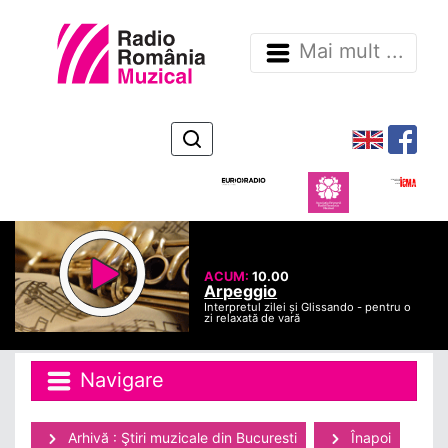
Mai mult ...
ACUM:
10.00
Arpeggio
Interpretul zilei și Glissando - pentru o
zi relaxată de vară
Navigare
Arhivă : Ştiri muzicale din Bucuresti
Înapoi