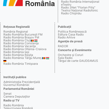
Radio România Internaţional
eTeatru
Radio 3Net "Florian Pitiş"
Teatrul Naţional Radiofonic
Radio Chişinău
Reţeaua Regională
Publicaţii
România Regional
Politica Românească
Radio România Bucureşti FM
Editura Casa Radio
Radio România Braşov FM
Radio Arhive
Radio România Cluj
Agenţie de presă
Radio România Constanţa
Radio România Vacanţa
RADOR
Radio România Oltenia-Craiova
Concerte şi Evenimente
Radio România Iaşi
Radio România Reşiţa
Orchestre şi Coruri
Radio România Târgu Mureş
Sala Radio
Târgul de carte GAUDEAMUS
Radio România Timişoara
Instituţii publice
Administraţia Prezidenţială
Guvernul României
Parlamentul României
Senat
Camera Deputaţilor
Radio şi TV
Radio România
Televiziunea Română