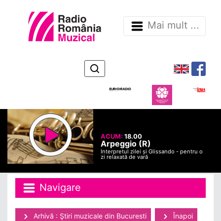
Mai mult ...
ACUM:
18.00
Arpeggio (R)
Interpretul zilei și Glissando - pentru o
zi relaxată de vară
Navigare
Arhivă : Ştiri muzicale din Bucuresti
Înapoi