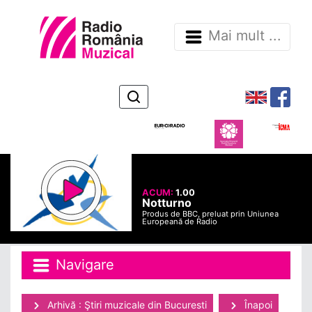
Mai mult ...
ACUM:
1.00
Notturno
Produs de BBC, preluat prin Uniunea
Europeană de Radio
Navigare
Arhivă : Ştiri muzicale din Bucuresti
Înapoi