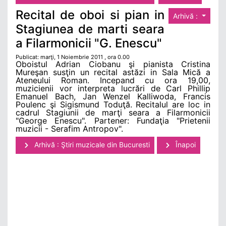
Recital de oboi si pian in
Arhivă :
Stagiunea de marti seara
a Filarmonicii "G. Enescu"
Publicat: marţi, 1 Noiembrie 2011 , ora 0.00
Oboistul Adrian Ciobanu şi pianista Cristina
Mureşan susţin un recital astăzi in Sala Mică a
Ateneului Roman. Incepand cu ora 19,00,
muzicienii vor interpreta lucrări de Carl Phillip
Emanuel Bach, Jan Wenzel Kalliwoda, Francis
Poulenc şi Sigismund Toduţă. Recitalul are loc in
cadrul Stagiunii de marţi seara a Filarmonicii
"George Enescu". Partener: Fundaţia "Prietenii
muzicii - Serafim Antropov".
Arhivă : Ştiri muzicale din Bucuresti
Înapoi