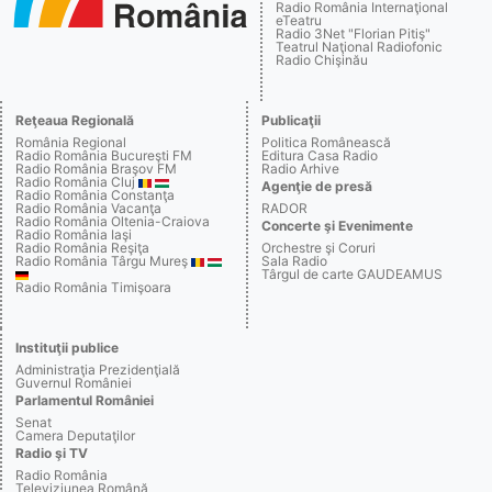
Radio România Internaţional
eTeatru
Radio 3Net "Florian Pitiş"
Teatrul Naţional Radiofonic
Radio Chişinău
Reţeaua Regională
Publicaţii
România Regional
Politica Românească
Radio România Bucureşti FM
Editura Casa Radio
Radio România Braşov FM
Radio Arhive
Radio România Cluj
Agenţie de presă
Radio România Constanţa
Radio România Vacanţa
RADOR
Radio România Oltenia-Craiova
Concerte şi Evenimente
Radio România Iaşi
Radio România Reşiţa
Orchestre şi Coruri
Radio România Târgu Mureş
Sala Radio
Târgul de carte GAUDEAMUS
Radio România Timişoara
Instituţii publice
Administraţia Prezidenţială
Guvernul României
Parlamentul României
Senat
Camera Deputaţilor
Radio şi TV
Radio România
Televiziunea Română