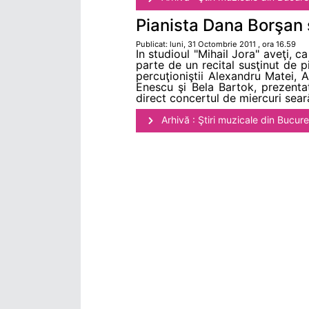
Pianista Dana Borşan şi
Publicat: luni, 31 Octombrie 2011 , ora 16.59
In studioul "Mihail Jora" aveţi, c
parte de un recital susţinut de p
percuţioniştii Alexandru Matei, 
Enescu şi Bela Bartok, prezenta
direct concertul de miercuri sear
Arhivă : Ştiri muzicale din Bucure