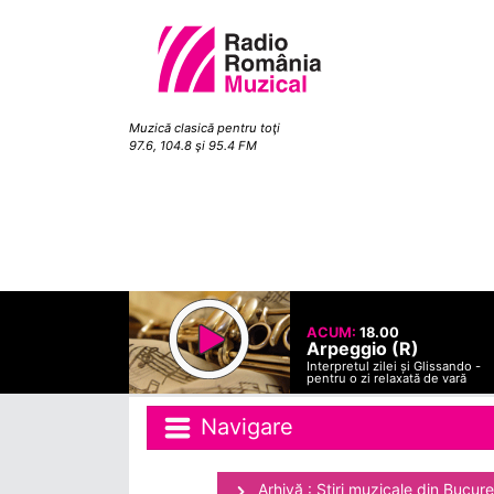
Muzică clasică pentru toţi
97.6, 104.8 şi 95.4 FM
ACUM:
18.00
Arpeggio (R)
Interpretul zilei și Glissando -
pentru o zi relaxată de vară
Navigare
Arhivă : Ştiri muzicale din Bucure