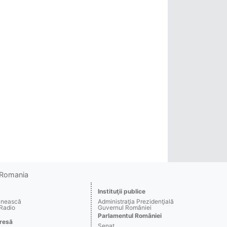
o Romania
Instituţii publice
ânească
Administraţia Prezidenţială
 Radio
Guvernul României
Parlamentul României
resă
Senat