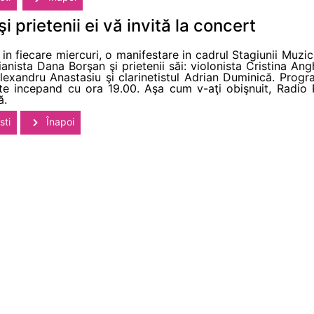
 prietenii ei vă invită la concert
a in fiecare miercuri, o manifestare in cadrul Stagiunii Muzi
ianista Dana Borşan şi prietenii săi: violonista Cristina An
Alexandru Anastasiu şi clarinetistul Adrian Duminică. Pro
te incepand cu ora 19.00. Aşa cum v-aţi obişnuit, Radio
ă.
sti
Înapoi