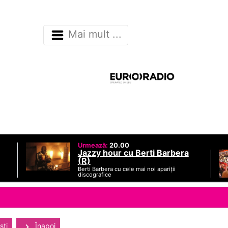
Mai mult ...
Urmează:
20.00
Jazzy hour cu Berti Barbera
(R)
Berti Barbera cu cele mai noi apariții
discografice
sti
Înapoi