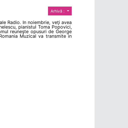
Arhivă :
cale Radio. In noiembrie, veţi avea
ghelescu, pianistul Toma Popovici,
gramul reuneşte opusuri de George
 Romania Muzical va transmite in