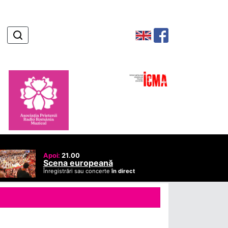
Apoi:
21.00
Scena europeană
Înregistrări sau concerte
în direct