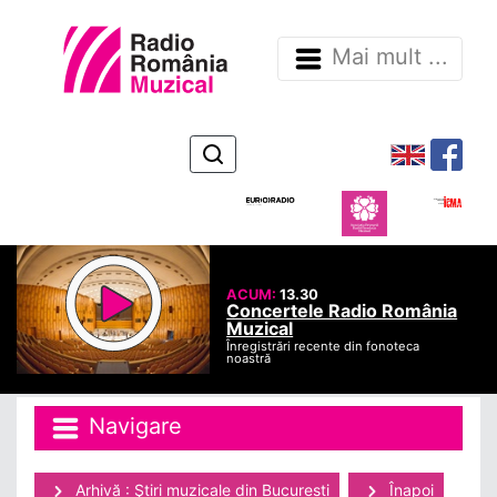
Mai mult ...
ACUM:
13.30
Concertele Radio România
Muzical
Înregistrări recente din fonoteca
noastră
Navigare
Arhivă : Ştiri muzicale din Bucuresti
Înapoi