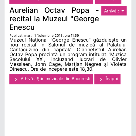
Aurelian Octav Popa -
Arhivă :
recital la Muzeul "George
Enescu
Publicat: marţi, 1 Noiembrie 2011 , ora 11.59
Muzeul Naţional "George Enescu" găzduieşte un
nou recital in Salonul de muzică al Palatului
Cantacuzino din capitală. Clarinetistul Aurelian
Octav Popa prezintă un program intitulat "Muzica
Secolului XX", incluzand lucrări de Olivier
Messiaen, John Cage, Marţian Negrea şi Violeta
Dinescu. Ora de incepere este 18,30.
Arhivă : Ştiri muzicale din Bucuresti
Înapoi