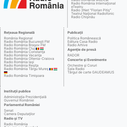
Radio România Internaţional
eTeatru
Radio 3Net "Florian Pitiş"
Teatrul Naţional Radiofonic
Radio Chişinău
Reţeaua Regională
Publicaţii
România Regional
Politica Românească
Radio România Bucureşti FM
Editura Casa Radio
Radio România Braşov FM
Radio Arhive
Radio România Cluj
Agenţie de presă
Radio România Constanţa
Radio România Vacanţa
RADOR
Radio România Oltenia-Craiova
Concerte şi Evenimente
Radio România Iaşi
Radio România Reşiţa
Orchestre şi Coruri
Radio România Târgu Mureş
Sala Radio
Târgul de carte GAUDEAMUS
Radio România Timişoara
Instituţii publice
Administraţia Prezidenţială
Guvernul României
Parlamentul României
Senat
Camera Deputaţilor
Radio şi TV
Radio România