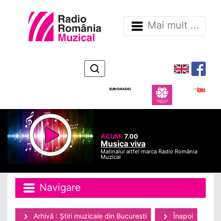
Mai mult ...
ACUM:
7.00
Musica viva
Matinalul altfel marca Radio România
Muzical
Navigare
Arhivă : Ştiri muzicale din Bucuresti
Înapoi