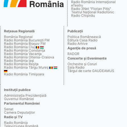
Radio România Internaţional
eTeatru
Radio 3Net "Florian Pitiş"
Teatrul Naţional Radiofonic
Radio Chişinău
Reţeaua Regională
Publicaţii
România Regional
Politica Românească
Radio România Bucureşti FM
Editura Casa Radio
Radio România Braşov FM
Radio Arhive
Radio România Cluj
Agenţie de presă
Radio România Constanţa
Radio România Vacanţa
RADOR
Radio România Oltenia-Craiova
Concerte şi Evenimente
Radio România Iaşi
Radio România Reşiţa
Orchestre şi Coruri
Radio România Târgu Mureş
Sala Radio
Târgul de carte GAUDEAMUS
Radio România Timişoara
Instituţii publice
Administraţia Prezidenţială
Guvernul României
Parlamentul României
Senat
Camera Deputaţilor
Radio şi TV
Radio România
Televiziunea Română