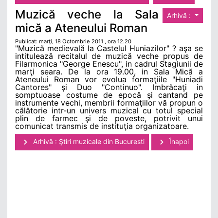
Muzică veche la Sala
Arhivă :
mică a Ateneului Roman
Publicat: marţi, 18 Octombrie 2011 , ora 12.20
"Muzică medievală la Castelul Huniazilor" ? aşa se
intitulează recitalul de muzică veche propus de
Filarmonica "George Enescu", in cadrul Stagiunii de
marţi seara. De la ora 19.00, in Sala Mică a
Ateneului Roman vor evolua formaţiile "Huniadi
Cantores" şi Duo "Continuo". Imbrăcaţi in
somptuoase costume de epocă şi cantand pe
instrumente vechi, membrii formaţiilor vă propun o
călătorie intr-un univers muzical cu totul special
plin de farmec şi de poveste, potrivit unui
comunicat transmis de instituţia organizatoare.
Arhivă : Ştiri muzicale din Bucuresti
Înapoi