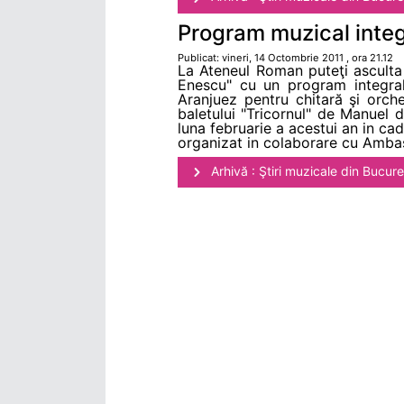
Program muzical integ
Publicat: vineri, 14 Octombrie 2011 , ora 21.12
La Ateneul Roman puteţi asculta 
Enescu" cu un program integral 
Aranjuez pentru chitară şi orch
baletului "Tricornul" de Manuel de
luna februarie a acestui an in ca
organizat in colaborare cu Ambasa
Arhivă : Ştiri muzicale din Bucure