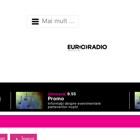
Mai mult ...
Urmează:
9.55
Promo
d
Informaţii despre evenimentele
o
partenerilor noştri
sti
Înapoi