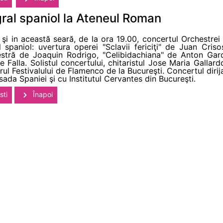
ral spaniol la Ateneul Roman
şi in această seară, de la ora 19.00, concertul Orchestrei
spaniol: uvertura operei "Sclavii fericiţi" de Juan Cri
estră de Joaquin Rodrigo, "Celibidachiana" de Anton Garci
 Falla. Solistul concertului, chitaristul Jose Maria Gallard
drul Festivalului de Flamenco de la Bucureşti. Concertul diri
da Spaniei şi cu Institutul Cervantes din Bucureşti.
sti
Înapoi