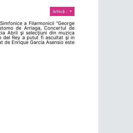
Arhivă :
 Simfonice a Filarmonicii "George
sostomo de Arriaga, Concertul de
a Abril şi selecţiuni din muzica
o del Rey a putut fi ascultat şi in
jat de Enrique Garcia Asensio este