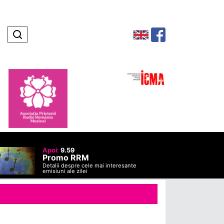
Apoi:
9.59
Promo RRM
Detalii despre cele mai interesante
emisiuni ale zilei