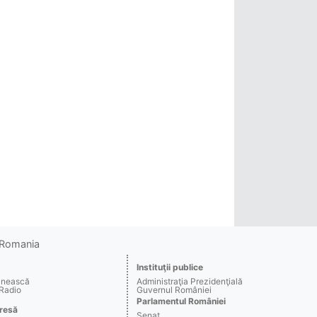
o Romania
Instituţii publice
ânească
Administraţia Prezidenţială
 Radio
Guvernul României
Parlamentul României
resă
Senat