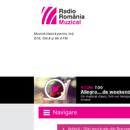
Muzică clasică pentru toţi
97.6, 104.8 şi 95.4 FM
ACUM:
7.00
Allegro... de weeken
Un matinal clasic, într-un temp
vivace
Navigare
Arhivă : Ştiri muzicale din Bucure