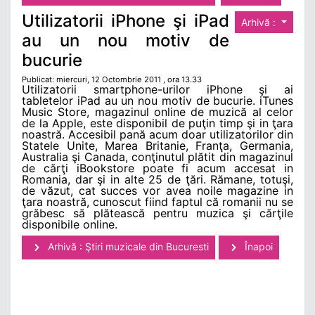
Utilizatorii iPhone şi iPad
Arhivă :
au un nou motiv de
bucurie
Publicat: miercuri, 12 Octombrie 2011 , ora 13.33
Utilizatorii smartphone-urilor iPhone şi ai
tabletelor iPad au un nou motiv de bucurie. iTunes
Music Store, magazinul online de muzică al celor
de la Apple, este disponibil de puţin timp şi in ţara
noastră. Accesibil pană acum doar utilizatorilor din
Statele Unite, Marea Britanie, Franţa, Germania,
Australia şi Canada, conţinutul plătit din magazinul
de cărţi iBookstore poate fi acum accesat in
Romania, dar şi in alte 25 de ţări. Rămane, totuşi,
de văzut, cat succes vor avea noile magazine in
ţara noastră, cunoscut fiind faptul că romanii nu se
grăbesc să plătească pentru muzica şi cărţile
disponibile online.
Arhivă : Ştiri muzicale din Bucuresti
Înapoi