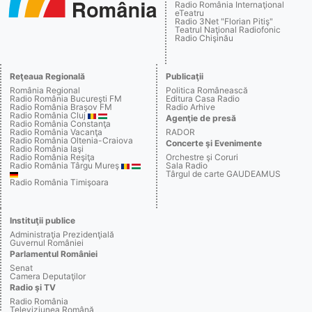
Radio România Internaţional
eTeatru
Radio 3Net "Florian Pitiş"
Teatrul Naţional Radiofonic
Radio Chişinău
Reţeaua Regională
Publicaţii
România Regional
Politica Românească
Radio România Bucureşti FM
Editura Casa Radio
Radio România Braşov FM
Radio Arhive
Radio România Cluj
Agenţie de presă
Radio România Constanţa
Radio România Vacanţa
RADOR
Radio România Oltenia-Craiova
Concerte şi Evenimente
Radio România Iaşi
Radio România Reşiţa
Orchestre şi Coruri
Radio România Târgu Mureş
Sala Radio
Târgul de carte GAUDEAMUS
Radio România Timişoara
Instituţii publice
Administraţia Prezidenţială
Guvernul României
Parlamentul României
Senat
Camera Deputaţilor
Radio şi TV
Radio România
Televiziunea Română