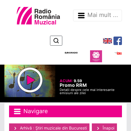
Mai mult ...
ACUM:
9.59
Promo RRM
Detalii despre cele mai interesante
emisiuni ale zilei
Navigare
Arhivă : Ştiri muzicale din Bucuresti
Înapoi