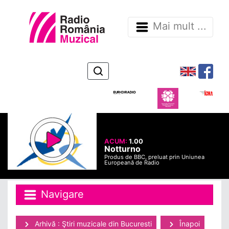
Mai mult ...
ACUM:
1.00
Notturno
Produs de BBC, preluat prin Uniunea
Europeană de Radio
Navigare
Arhivă : Ştiri muzicale din Bucuresti
Înapoi