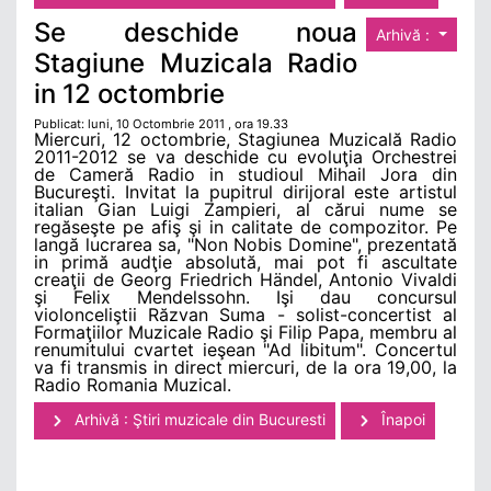
Se deschide noua
Arhivă :
Stagiune Muzicala Radio
in 12 octombrie
Publicat: luni, 10 Octombrie 2011 , ora 19.33
Miercuri, 12 octombrie, Stagiunea Muzicală Radio
2011-2012 se va deschide cu evoluţia Orchestrei
de Cameră Radio in studioul Mihail Jora din
Bucureşti. Invitat la pupitrul dirijoral este artistul
italian Gian Luigi Zampieri, al cărui nume se
regăseşte pe afiş şi in calitate de compozitor. Pe
langă lucrarea sa, "Non Nobis Domine", prezentată
in primă audţie absolută, mai pot fi ascultate
creaţii de Georg Friedrich Händel, Antonio Vivaldi
şi Felix Mendelssohn. Işi dau concursul
violonceliştii Răzvan Suma - solist-concertist al
Formaţiilor Muzicale Radio şi Filip Papa, membru al
renumitului cvartet ieşean "Ad libitum". Concertul
va fi transmis in direct miercuri, de la ora 19,00, la
Radio Romania Muzical.
Arhivă : Ştiri muzicale din Bucuresti
Înapoi