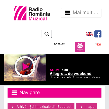
Mai mult ...
ACUM:
7.00
Allegro... de weekend
Un matinal clasic, într-un tempo vivace
Navigare
Arhivă : Ştiri muzicale din Bucuresti
Înapoi