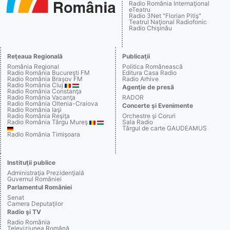
Radio România Internaţional
eTeatru
Radio 3Net "Florian Pitiş"
Teatrul Naţional Radiofonic
Radio Chişinău
Reţeaua Regională
Publicaţii
România Regional
Politica Românească
Radio România Bucureşti FM
Editura Casa Radio
Radio România Braşov FM
Radio Arhive
Radio România Cluj
Agenţie de presă
Radio România Constanţa
Radio România Vacanţa
RADOR
Radio România Oltenia-Craiova
Concerte şi Evenimente
Radio România Iaşi
Radio România Reşiţa
Orchestre şi Coruri
Radio România Târgu Mureş
Sala Radio
Târgul de carte GAUDEAMUS
Radio România Timişoara
Instituţii publice
Administraţia Prezidenţială
Guvernul României
Parlamentul României
Senat
Camera Deputaţilor
Radio şi TV
Radio România
Televiziunea Română