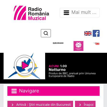
Mai mult ...
ACUM:
1.00
Notturno
Produs de BBC, preluat prin Uniunea
Europeană de Radio
Navigare
Arhivă : Ştiri muzicale din Bucuresti
Înapoi