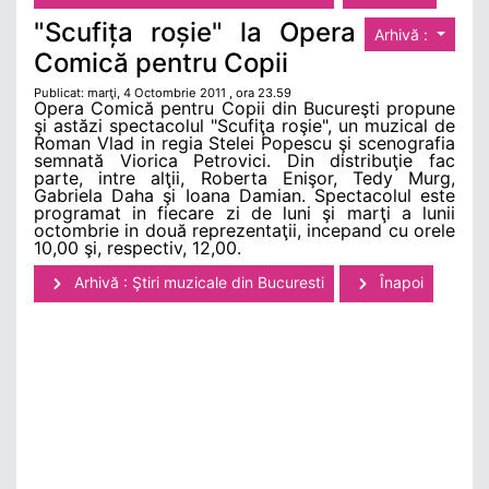
"Scufița roșie" la Opera
Arhivă :
Comică pentru Copii
Publicat: marţi, 4 Octombrie 2011 , ora 23.59
Opera Comică pentru Copii din Bucureşti propune
şi astăzi spectacolul "Scufiţa roşie", un muzical de
Roman Vlad in regia Stelei Popescu şi scenografia
semnată Viorica Petrovici. Din distribuţie fac
parte, intre alţii, Roberta Enişor, Tedy Murg,
Gabriela Daha şi Ioana Damian. Spectacolul este
programat in fiecare zi de luni şi marţi a lunii
octombrie in două reprezentaţii, incepand cu orele
10,00 şi, respectiv, 12,00.
Arhivă : Ştiri muzicale din Bucuresti
Înapoi