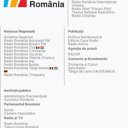
Radio România Internaţional
eTeatru
Radio 3Net "Florian Pitiş"
Teatrul Naţional Radiofonic
Radio Chişinău
Reţeaua Regională
Publicaţii
România Regional
Politica Românească
Radio România Bucureşti FM
Editura Casa Radio
Radio România Braşov FM
Radio Arhive
Radio România Cluj
Agenţie de presă
Radio România Constanţa
Radio România Vacanţa
RADOR
Radio România Oltenia-Craiova
Concerte şi Evenimente
Radio România Iaşi
Radio România Reşiţa
Orchestre şi Coruri
Radio România Târgu Mureş
Sala Radio
Târgul de carte GAUDEAMUS
Radio România Timişoara
Instituţii publice
Administraţia Prezidenţială
Guvernul României
Parlamentul României
Senat
Camera Deputaţilor
Radio şi TV
Radio România
Televiziunea Română