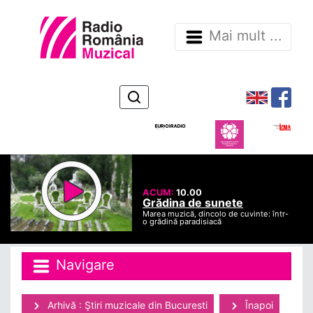
Mai mult ...
ACUM:
10.00
Grădina de sunete
Marea muzică, dincolo de cuvinte: într-
o grădină paradisiacă
Navigare
Arhivă : Ştiri muzicale din Bucuresti
Înapoi