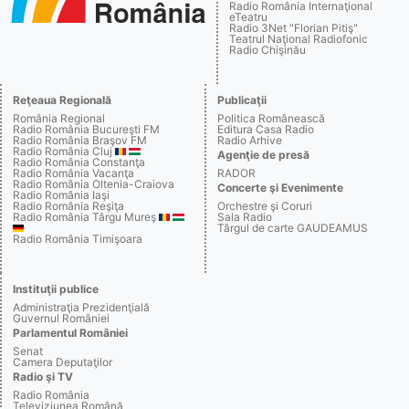
Radio România Internaţional
eTeatru
Radio 3Net "Florian Pitiş"
Teatrul Naţional Radiofonic
Radio Chişinău
Reţeaua Regională
Publicaţii
România Regional
Politica Românească
Radio România Bucureşti FM
Editura Casa Radio
Radio România Braşov FM
Radio Arhive
Radio România Cluj
Agenţie de presă
Radio România Constanţa
Radio România Vacanţa
RADOR
Radio România Oltenia-Craiova
Concerte şi Evenimente
Radio România Iaşi
Radio România Reşiţa
Orchestre şi Coruri
Radio România Târgu Mureş
Sala Radio
Târgul de carte GAUDEAMUS
Radio România Timişoara
Instituţii publice
Administraţia Prezidenţială
Guvernul României
Parlamentul României
Senat
Camera Deputaţilor
Radio şi TV
Radio România
Televiziunea Română