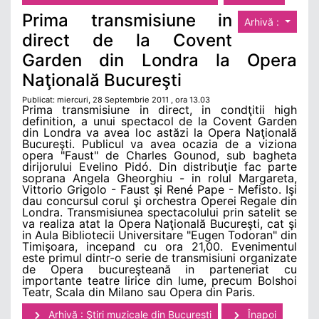
Prima transmisiune in
Arhivă :
direct de la Covent
Garden din Londra la Opera
Naţională Bucureşti
Publicat: miercuri, 28 Septembrie 2011 , ora 13.03
Prima transmisiune in direct, in condţitii high
definition, a unui spectacol de la Covent Garden
din Londra va avea loc astăzi la Opera Naţională
Bucureşti. Publicul va avea ocazia de a viziona
opera "Faust" de Charles Gounod, sub bagheta
dirijorului Evelino Pidó. Din distribuţie fac parte
soprana Angela Gheorghiu - in rolul Margareta,
Vittorio Grigolo - Faust şi René Pape - Mefisto. Işi
dau concursul corul şi orchestra Operei Regale din
Londra. Transmisiunea spectacolului prin satelit se
va realiza atat la Opera Naţională Bucureşti, cat şi
in Aula Bibliotecii Universitare "Eugen Todoran" din
Timişoara, incepand cu ora 21,00. Evenimentul
este primul dintr-o serie de transmisiuni organizate
de Opera bucureşteană in parteneriat cu
importante teatre lirice din lume, precum Bolshoi
Teatr, Scala din Milano sau Opera din Paris.
Arhivă : Ştiri muzicale din Bucuresti
Înapoi