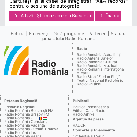
Cărtureşti şi al casei de inregistrări "A&A records"
pentru o sesiune de autografe.
Arhivă : Ştiri muzicale din Bucuresti
Înapoi
Echipa
Frecvenţe
Grilă programe
Parteneri
Statutul
jurnalistului Radio Romania
Radio
Radio România Actualităţi
Radio Antena Satelor
Radio România Cultural
Radio România Muzical
Radio România Internaţional
eTeatru
Radio 3Net "Florian Pitiş"
Teatrul Naţional Radiofonic
Radio Chişinău
Reţeaua Regională
Publicaţii
România Regional
Politica Românească
Radio România Bucureşti FM
Editura Casa Radio
Radio România Braşov FM
Radio Arhive
Radio România Cluj
Agenţie de presă
Radio România Constanţa
Radio România Vacanţa
RADOR
Radio România Oltenia-Craiova
Concerte şi Evenimente
Radio România Iaşi
Radio România Reşiţa
Orchestre şi Coruri