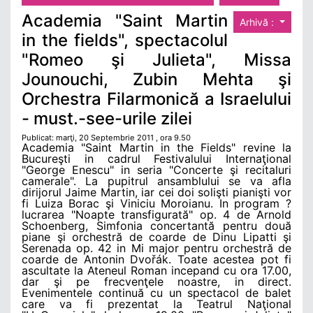
Academia "Saint Martin
Arhivă :
in the fields", spectacolul
"Romeo şi Julieta", Missa
Jounouchi, Zubin Mehta şi
Orchestra Filarmonică a Israelului
- must.-see-urile zilei
Publicat: marţi, 20 Septembrie 2011 , ora 9.50
Academia "Saint Martin in the Fields" revine la
Bucureşti in cadrul Festivalului Internaţional
"George Enescu" in seria "Concerte şi recitaluri
camerale". La pupitrul ansamblului se va afla
dirijorul Jaime Martin, iar cei doi solişti pianişti vor
fi Luiza Borac şi Viniciu Moroianu. In program ?
lucrarea "Noapte transfigurată" op. 4 de Arnold
Schoenberg, Simfonia concertantă pentru două
piane şi orchestră de coarde de Dinu Lipatti şi
Serenada op. 42 in Mi major pentru orchestră de
coarde de Antonin Dvořák. Toate acestea pot fi
ascultate la Ateneul Roman incepand cu ora 17.00,
dar şi pe frecvenţele noastre, in direct.
Evenimentele continuă cu un spectacol de balet
care va fi prezentat la Teatrul Naţional