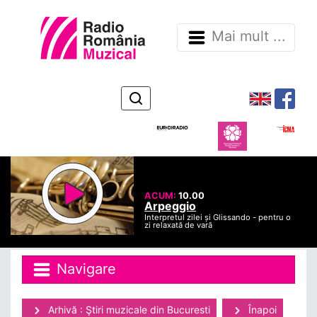
Mai mult ...
ACUM:
10.00
Arpeggio
Interpretul zilei și Glissando - pentru o
zi relaxată de vară
Navigare
Arhivă : Ştiri muzicale din Bucuresti
Înapoi