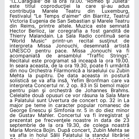
"I.L.Caragiale" de la ora 19.00. "Romeo şi Julieta"
este titlul coproducţiei la care şi-au adus
contribuţia Marele Teatru din Luxemburg,
Festivalul "Le Temps d'aimer" din Biarritz, Teatrul
Victoria Eugenia de San Sebastian şi Marele Teatru
din Reims, printre altele. Muzica este semnată
Hector Berlioz, iar coregrafia a fost gandită de
Thierry Malandain. La Sala Radio continuă seria
"World Music" printr-un recital susţinut de
interpreta Missa Jonouchi, desemnată artistă
UNESCO pentru pace. Missa Jonouchi va fi
acompaniată de ansamblul "Traffic Strings".
Recitalul este programat să inceapă la ora 19.00.
In seara aceasta, de la ora 19.30, poate fi urmărită
din nou Orchestra Filarmonică a Israelului cu Zubin
Mehta la pupitru. De data aceasta in postură
solistică se va afla insă, Yefim Bronfman care va
interpreta Concertul nr. 2 op. 83 in Si bemol major
pentru pian şi orchestră de Johannes Brahms.
Celelalte două opusuri ce vor răsuna la Sala Mare
a Palatului sunt Uvertura de concert op. 32 in La
major pe teme in caracter popular romanesc de
George Enescu şi Simfonia nr. 5 in do diez minor
de Gustav Mahler. Concertul va fi inregistrat şi
prezentat pe frecvenţele noastre in data de 23
septembrie de la ora 19.30, de colega noastră
Maria Monica Bojin. După concert, Zubin Mehta se
va afla in holul Sălii Palatului la standul librăriei