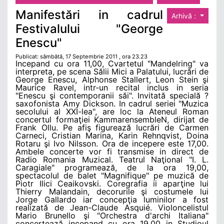
Manifestări in cadrul
Arhivă :
Festivalului "George
Enescu"
Publicat: sâmbătă, 17 Septembrie 2011 , ora 23.23
Incepand cu ora 11,00, Cvartetul "Mandelring" va
interpreta, pe scena Sălii Mici a Palatului, lucrări de
George Enescu, Alphonse Stallert, Leon Stein şi
Maurice Ravel, intr-un recital inclus in seria
"Enescu şi contemporanii săi". Invitată specială ?
saxofonista Amy Dickson. In cadrul seriei "Muzica
secolului al XXI-lea", are loc la Ateneul Roman
concertul formaţiei KammarensembleN, dirijat de
Frank Ollu. Pe afiş figurează lucrări de Carmen
Carneci, Cristian Marina, Karin Rehnqvist, Doina
Rotaru şi Ivo Nilsson. Ora de incepere este 17,00.
Ambele concerte vor fi transmise in direct de
Radio Romania Muzical. Teatrul Naţional "I. L.
Caragiale" programează, de la ora 19,00,
spectacolul de balet "Magnifique" pe muzică de
Piotr Ilici Ceaikovski. Coregrafia ii aparţine lui
Thierry Malandain, decorurile şi costumele lui
Jorge Gallardo iar concepţia luminilor a fost
realizată de Jean-Claude Asquié. Violoncelistul
Mario Brunello şi "Orchestra d'archi Italiana"
concertează incepand cu ora 19,00 in Studioul