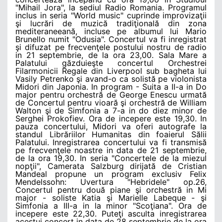
"Mihail Jora", la sediul Radio Romania. Programul
inclus in seria "World music" cuprinde improvizaţii
şi lucrări de muzică tradiţională din zona
mediteraneeană, incluse pe albumul lui Mario
Brunello numit "Odusia". Concertul va fi inregistrat
şi difuzat pe frecvenţele postului nostru de radio
in 21 septembrie, de la ora 23,00. Sala Mare a
Palatului găzduieşte concertul Orchestrei
Filarmonicii Regale din Liverpool sub bagheta lui
Vasily Petrenko şi avand-o ca solistă pe violonista
Midori din Japonia. In program - Suita a II-a in Do
major pentru orchestră de George Enescu urmată
de Concertul pentru vioară şi orchestră de William
Walton şi de Simfonia a 7-a in do diez minor de
Serghei Prokofiev. Ora de incepere este 19,30. In
pauza concertului, Midori va oferi autografe la
standul Librăriilor Humanitas din foaierul Sălii
Palatului. Inregistrarea concertului va fi transmisă
pe frecvenţele noastre in data de 21 septembrie,
de la ora 19,30. In seria "Concertele de la miezul
nopţii", Camerata Salzburg dirijată de Cristian
Mandeal propune un program exclusiv Felix
Mendelssohn: Uvertura "Hebridele" op.26,
Concertul pentru două piane şi orchestră in Mi
major - soliste Katia şi Marielle Labeque - şi
Simfonia a III-a in la minor "Scoţiana". Ora de
incepere este 22,30. Puteţi asculta inregistrarea
acestui concert in data de 28 septembrie de la ora