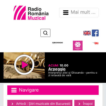
Mai mult ...
ACUM:
10.00
Arpeggio
Interpretul zilei și Glissando - pentru o
zi relaxată de vară
Navigare
Arhivă : Ştiri muzicale din Bucuresti
Înapoi