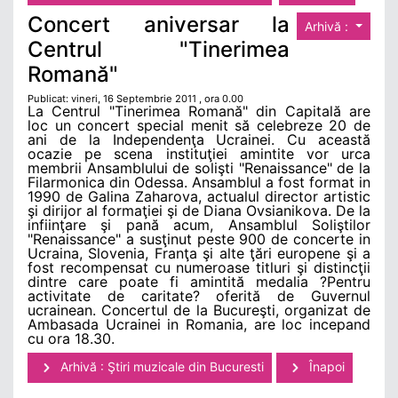
Concert aniversar la
Arhivă :
Centrul "Tinerimea
Romană"
Publicat: vineri, 16 Septembrie 2011 , ora 0.00
La Centrul "Tinerimea Romană" din Capitală are
loc un concert special menit să celebreze 20 de
ani de la Independenţa Ucrainei. Cu această
ocazie pe scena instituţiei amintite vor urca
membrii Ansamblului de solişti "Renaissance" de la
Filarmonica din Odessa. Ansamblul a fost format in
1990 de Galina Zaharova, actualul director artistic
şi dirijor al formaţiei şi de Diana Ovsianikova. De la
infiinţare şi pană acum, Ansamblul Soliştilor
"Renaissance" a susţinut peste 900 de concerte in
Ucraina, Slovenia, Franţa şi alte ţări europene şi a
fost recompensat cu numeroase titluri şi distincţii
dintre care poate fi amintită medalia ?Pentru
activitate de caritate? oferită de Guvernul
ucrainean. Concertul de la Bucureşti, organizat de
Ambasada Ucrainei in Romania, are loc incepand
cu ora 18.30.
Arhivă : Ştiri muzicale din Bucuresti
Înapoi