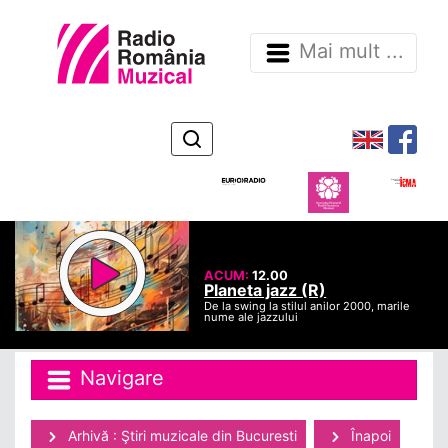
Mai mult ...
ACUM:
12.00
Planeta jazz (R)
De la swing la stilul anilor 2000, marile
nume ale jazzului
Navigare
Arhivă : Ştiri muzicale din Bucuresti
Înapoi