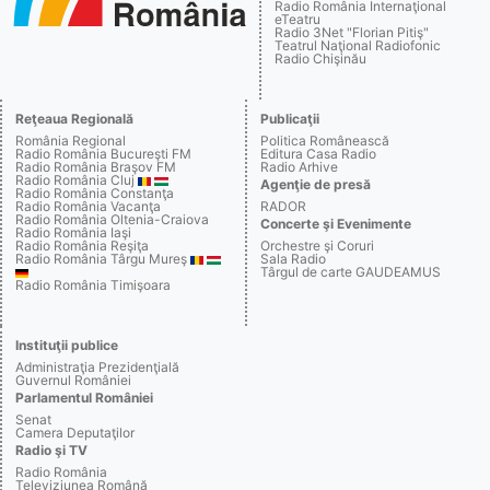
Radio România Internaţional
eTeatru
Radio 3Net "Florian Pitiş"
Teatrul Naţional Radiofonic
Radio Chişinău
Reţeaua Regională
Publicaţii
România Regional
Politica Românească
Radio România Bucureşti FM
Editura Casa Radio
Radio România Braşov FM
Radio Arhive
Radio România Cluj
Agenţie de presă
Radio România Constanţa
Radio România Vacanţa
RADOR
Radio România Oltenia-Craiova
Concerte şi Evenimente
Radio România Iaşi
Radio România Reşiţa
Orchestre şi Coruri
Radio România Târgu Mureş
Sala Radio
Târgul de carte GAUDEAMUS
Radio România Timişoara
Instituţii publice
Administraţia Prezidenţială
Guvernul României
Parlamentul României
Senat
Camera Deputaţilor
Radio şi TV
Radio România
Televiziunea Română