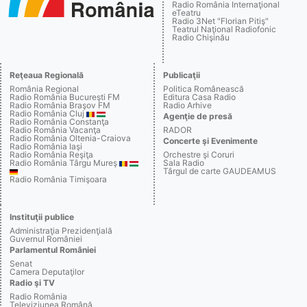
Radio România Internaţional
eTeatru
Radio 3Net "Florian Pitiş"
Teatrul Naţional Radiofonic
Radio Chişinău
Reţeaua Regională
Publicaţii
România Regional
Politica Românească
Radio România Bucureşti FM
Editura Casa Radio
Radio România Braşov FM
Radio Arhive
Radio România Cluj
Agenţie de presă
Radio România Constanţa
Radio România Vacanţa
RADOR
Radio România Oltenia-Craiova
Concerte şi Evenimente
Radio România Iaşi
Radio România Reşiţa
Orchestre şi Coruri
Radio România Târgu Mureş
Sala Radio
Târgul de carte GAUDEAMUS
Radio România Timişoara
Instituţii publice
Administraţia Prezidenţială
Guvernul României
Parlamentul României
Senat
Camera Deputaţilor
Radio şi TV
Radio România
Televiziunea Română