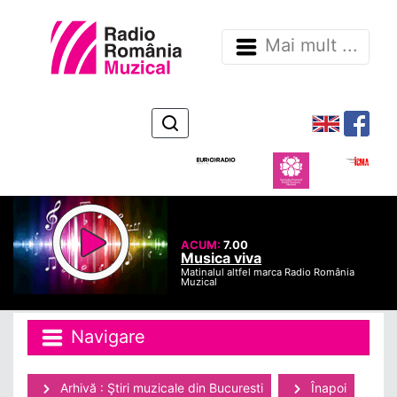
Mai mult ...
ACUM:
7.00
Musica viva
Matinalul altfel marca Radio România
Muzical
Navigare
Arhivă : Ştiri muzicale din Bucuresti
Înapoi