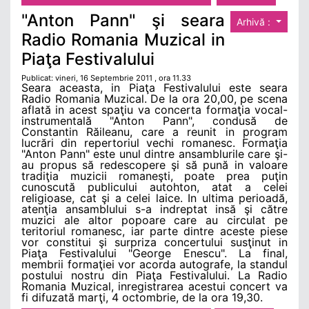
"Anton Pann" şi seara
Arhivă :
Radio Romania Muzical in
Piaţa Festivalului
Publicat: vineri, 16 Septembrie 2011 , ora 11.33
Seara aceasta, in Piaţa Festivalului este seara
Radio Romania Muzical. De la ora 20,00, pe scena
aflată in acest spaţiu va concerta formaţia vocal-
instrumentală "Anton Pann", condusă de
Constantin Răileanu, care a reunit in program
lucrări din repertoriul vechi romanesc. Formaţia
"Anton Pann" este unul dintre ansamblurile care şi-
au propus să redescopere şi să pună in valoare
tradiţia muzicii romaneşti, poate prea puţin
cunoscută publicului autohton, atat a celei
religioase, cat şi a celei laice. In ultima perioadă,
atenţia ansamblului s-a indreptat insă şi către
muzici ale altor popoare care au circulat pe
teritoriul romanesc, iar parte dintre aceste piese
vor constitui şi surpriza concertului susţinut in
Piaţa Festivalului "George Enescu". La final,
membrii formaţiei vor acorda autografe, la standul
postului nostru din Piaţa Festivalului. La Radio
Romania Muzical, inregistrarea acestui concert va
fi difuzată marţi, 4 octombrie, de la ora 19,30.