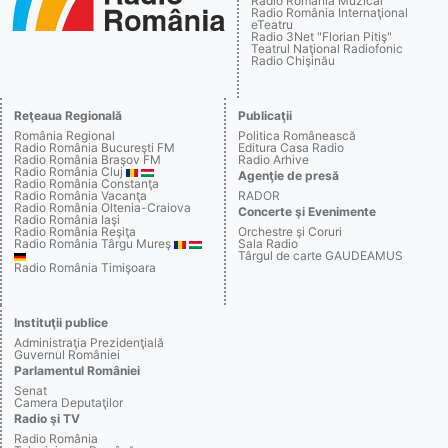
Radio România Muzical
Radio România Internaţional
eTeatru
Radio 3Net "Florian Pitiş"
Teatrul Naţional Radiofonic
Radio Chişinău
Reţeaua Regională
Publicaţii
România Regional
Politica Românească
Radio România Bucureşti FM
Editura Casa Radio
Radio România Braşov FM
Radio Arhive
Radio România Cluj
Agenţie de presă
Radio România Constanţa
Radio România Vacanţa
RADOR
Radio România Oltenia-Craiova
Concerte şi Evenimente
Radio România Iaşi
Radio România Reşiţa
Orchestre şi Coruri
Radio România Târgu Mureş
Sala Radio
Târgul de carte GAUDEAMUS
Radio România Timişoara
Instituţii publice
Administraţia Prezidenţială
Guvernul României
Parlamentul României
Senat
Camera Deputaţilor
Radio şi TV
Radio România