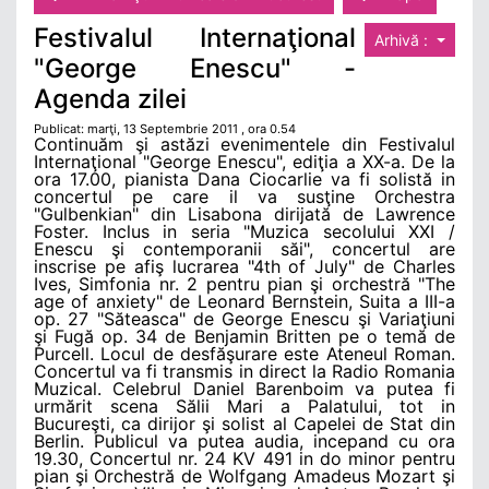
Festivalul Internaţional
Arhivă :
"George Enescu" -
Agenda zilei
Publicat: marţi, 13 Septembrie 2011 , ora 0.54
Continuăm şi astăzi evenimentele din Festivalul
Internaţional "George Enescu", ediţia a XX-a. De la
ora 17.00, pianista Dana Ciocarlie va fi solistă in
concertul pe care il va susţine Orchestra
"Gulbenkian" din Lisabona dirijată de Lawrence
Foster. Inclus in seria "Muzica secolului XXI /
Enescu şi contemporanii săi", concertul are
inscrise pe afiş lucrarea "4th of July" de Charles
Ives, Simfonia nr. 2 pentru pian şi orchestră "The
age of anxiety" de Leonard Bernstein, Suita a III-a
op. 27 "Săteasca" de George Enescu şi Variaţiuni
şi Fugă op. 34 de Benjamin Britten pe o temă de
Purcell. Locul de desfăşurare este Ateneul Roman.
Concertul va fi transmis in direct la Radio Romania
Muzical. Celebrul Daniel Barenboim va putea fi
urmărit scena Sălii Mari a Palatului, tot in
Bucureşti, ca dirijor şi solist al Capelei de Stat din
Berlin. Publicul va putea audia, incepand cu ora
19.30, Concertul nr. 24 KV 491 in do minor pentru
pian şi Orchestră de Wolfgang Amadeus Mozart şi