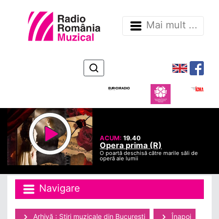
Mai mult ...
ACUM:
19.40
Opera prima (R)
O poartă deschisă către marile săli de
operă ale lumii
Navigare
Arhivă : Ştiri muzicale din Bucuresti
Înapoi