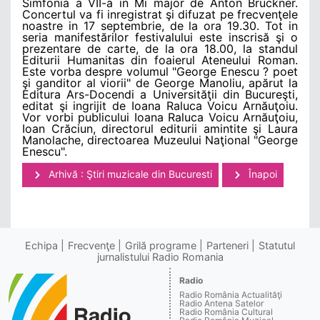
Simfonia a VII-a in Mi major de Anton Bruckner.
Concertul va fi inregistrat şi difuzat pe frecvenţele
noastre in 17 septembrie, de la ora 19.30. Tot in
seria manifestărilor festivalului este inscrisă şi o
prezentare de carte, de la ora 18.00, la standul
Editurii Humanitas din foaierul Ateneului Roman.
Este vorba despre volumul "George Enescu ? poet
şi ganditor al viorii" de George Manoliu, apărut la
Editura Ars-Docendi a Universităţii din Bucureşti,
editat şi ingrijit de Ioana Raluca Voicu Arnăuţoiu.
Vor vorbi publicului Ioana Raluca Voicu Arnăuţoiu,
Ioan Crăciun, directorul editurii amintite şi Laura
Manolache, directoarea Muzeului Naţional "George
Enescu".
Arhivă : Ştiri muzicale din Bucuresti
Înapoi
Echipa
Frecvenţe
Grilă programe
Parteneri
Statutul
jurnalistului Radio Romania
Radio
Radio România Actualităţi
Radio Antena Satelor
Radio România Cultural