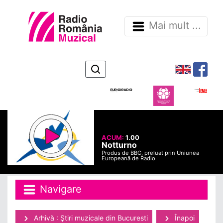
Mai mult ...
ACUM:
1.00
Notturno
Produs de BBC, preluat prin Uniunea
Europeană de Radio
Navigare
Arhivă : Ştiri muzicale din Bucuresti
Înapoi