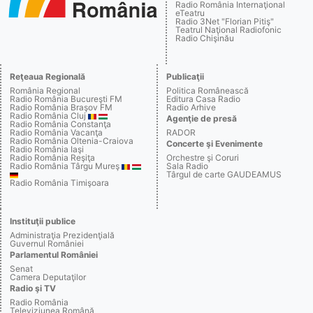
Radio România Internaţional
eTeatru
Radio 3Net "Florian Pitiş"
Teatrul Naţional Radiofonic
Radio Chişinău
Reţeaua Regională
Publicaţii
România Regional
Politica Românească
Radio România Bucureşti FM
Editura Casa Radio
Radio România Braşov FM
Radio Arhive
Radio România Cluj
Agenţie de presă
Radio România Constanţa
Radio România Vacanţa
RADOR
Radio România Oltenia-Craiova
Concerte şi Evenimente
Radio România Iaşi
Radio România Reşiţa
Orchestre şi Coruri
Radio România Târgu Mureş
Sala Radio
Târgul de carte GAUDEAMUS
Radio România Timişoara
Instituţii publice
Administraţia Prezidenţială
Guvernul României
Parlamentul României
Senat
Camera Deputaţilor
Radio şi TV
Radio România
Televiziunea Română