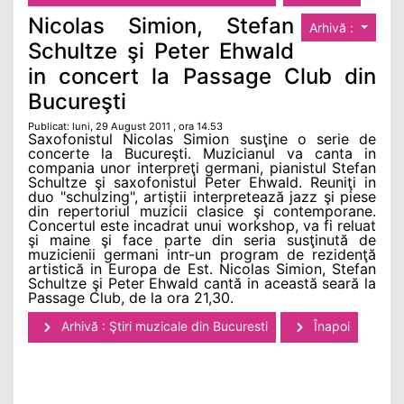
Nicolas Simion, Stefan
Arhivă :
Schultze şi Peter Ehwald
in concert la Passage Club din
Bucureşti
Publicat: luni, 29 August 2011 , ora 14.53
Saxofonistul Nicolas Simion susţine o serie de
concerte la Bucureşti. Muzicianul va canta in
compania unor interpreţi germani, pianistul Stefan
Schultze şi saxofonistul Peter Ehwald. Reuniţi in
duo "schulzing", artiştii interpretează jazz şi piese
din repertoriul muzicii clasice şi contemporane.
Concertul este incadrat unui workshop, va fi reluat
şi maine şi face parte din seria susţinută de
muzicienii germani intr-un program de rezidenţă
artistică in Europa de Est. Nicolas Simion, Stefan
Schultze şi Peter Ehwald cantă in această seară la
Passage Club, de la ora 21,30.
Arhivă : Ştiri muzicale din Bucuresti
Înapoi