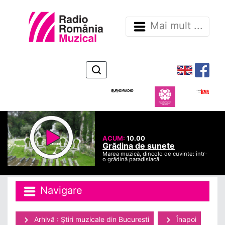
Mai mult ...
ACUM:
10.00
Grădina de sunete
Marea muzică, dincolo de cuvinte: într-
o grădină paradisiacă
Navigare
Arhivă : Ştiri muzicale din Bucuresti
Înapoi