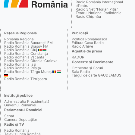
Radio România Internaţional
eTeatru
Radio 3Net "Florian Pitiş"
Teatrul Naţional Radiofonic
Radio Chişinău
Reţeaua Regională
Publicaţii
România Regional
Politica Românească
Radio România Bucureşti FM
Editura Casa Radio
Radio România Braşov FM
Radio Arhive
Radio România Cluj
Agenţie de presă
Radio România Constanţa
Radio România Vacanţa
RADOR
Radio România Oltenia-Craiova
Concerte şi Evenimente
Radio România Iaşi
Radio România Reşiţa
Orchestre şi Coruri
Radio România Târgu Mureş
Sala Radio
Târgul de carte GAUDEAMUS
Radio România Timişoara
Instituţii publice
Administraţia Prezidenţială
Guvernul României
Parlamentul României
Senat
Camera Deputaţilor
Radio şi TV
Radio România
Televiziunea Română