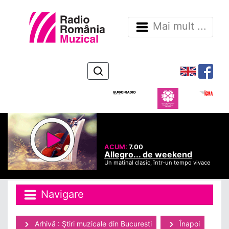
Mai mult ...
ACUM:
7.00
Allegro... de weekend
Un matinal clasic, într-un tempo vivace
Navigare
Arhivă : Ştiri muzicale din Bucuresti
Înapoi