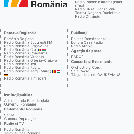
Radio România Internaţional
eTeatru
Radio 3Net "Florian Pitiş"
Teatrul Naţional Radiofonic
Radio Chişinău
Reţeaua Regională
Publicaţii
România Regional
Politica Românească
Radio România Bucureşti FM
Editura Casa Radio
Radio România Braşov FM
Radio Arhive
Radio România Cluj
Agenţie de presă
Radio România Constanţa
Radio România Vacanţa
RADOR
Radio România Oltenia-Craiova
Concerte şi Evenimente
Radio România Iaşi
Radio România Reşiţa
Orchestre şi Coruri
Radio România Târgu Mureş
Sala Radio
Târgul de carte GAUDEAMUS
Radio România Timişoara
Instituţii publice
Administraţia Prezidenţială
Guvernul României
Parlamentul României
Senat
Camera Deputaţilor
Radio şi TV
Radio România
Televiziunea Română