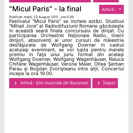
"Micul Paris" - la final
Arhivă :
Publicat: marţi, 23 August 2011 , ora 0.00
Festivalul "Micul Paris" se incheie astăzi. Studioul
"Mihail Jora" al Radiodifuziunii Romane găzduieşte
in această seară finala concursului de dirijat. Cu
participarea Orchestrei Naţionale Radio, tinerii
dirijori, absolvenţi ai unor cursuri de măiestrie
desfăşurate de Wolfgang Doerner in cadrul
aceluiaşi eveniment, se vor lupta pentru marele
premiu in faţa unui juriu format din acelaşi
Wolfgang Doerner, Wolfgang Wagenhäuser, Raluca
Chifane Wagenhäuser, Verona Maier, Oltea Şerban
Parau şi Bogdan Zvorişteanu intre alţii. Concertul
incepe la ora 19.00.
Arhivă : Ştiri muzicale din Bucuresti
Înapoi