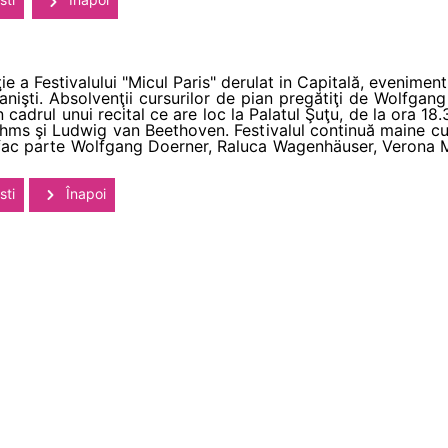
ie a Festivalului "Micul Paris" derulat in Capitală, evenimen
 pianişti. Absolvenţii cursurilor de pian pregătiţi de Wolfg
adrul unui recital ce are loc la Palatul Şuţu, de la ora 18.
hms şi Ludwig van Beethoven. Festivalul continuă maine cu 
uriu fac parte Wolfgang Doerner, Raluca Wagenhäuser, Verona M
sti
Înapoi