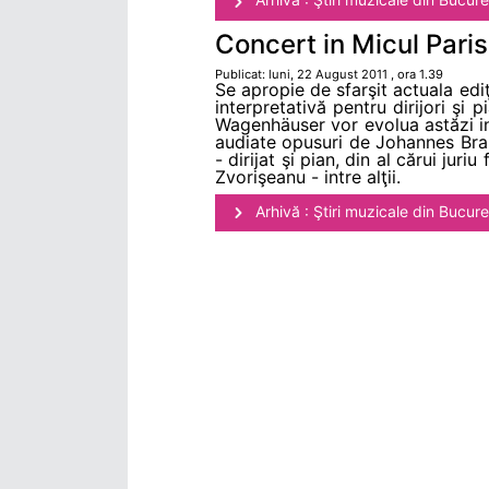
Concert in Micul Paris
Publicat: luni, 22 August 2011 , ora 1.39
Se apropie de sfarşit actuala ediţ
interpretativă pentru dirijori şi
Wagenhäuser vor evolua astăzi in c
audiate opusuri de Johannes Bra
- dirijat şi pian, din al cărui j
Zvorişeanu - intre alţii.
Arhivă : Ştiri muzicale din Bucure