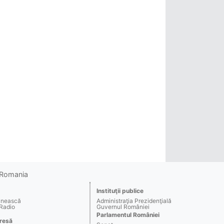
o Romania
Instituţii publice
ânească
Administraţia Prezidenţială
 Radio
Guvernul României
Parlamentul României
resă