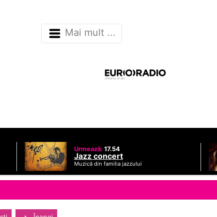
Mai mult ...
Urmează:
17.54
Jazz concert
Muzică din familia jazzului
sti
Înapoi