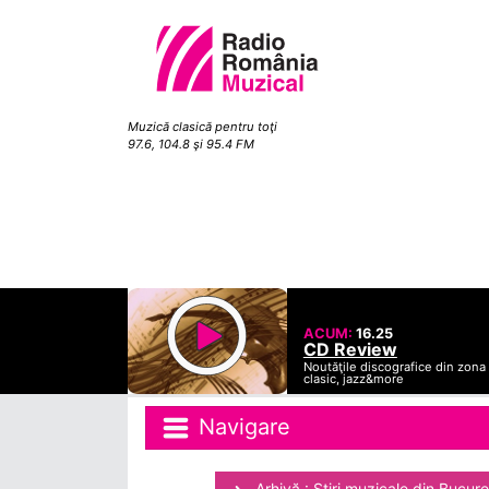
Muzică clasică pentru toţi
97.6, 104.8 şi 95.4 FM
ACUM:
16.25
CD Review
Noutăţile discografice din zona
clasic, jazz&more
Navigare
Arhivă : Ştiri muzicale din Bucure