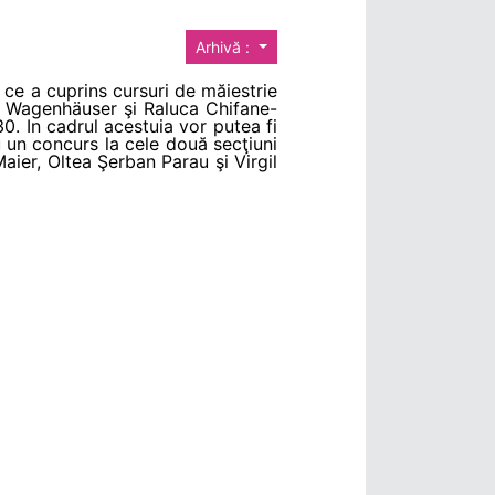
Arhivă :
t ce a cuprins cursuri de măiestrie
ang Wagenhäuser şi Raluca Chifane-
30. In cadrul acestuia vor putea fi
un concurs la cele două secţiuni
aier, Oltea Şerban Parau şi Virgil