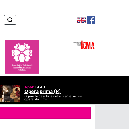
Apoi:
19.40
Opera prima (R)
O poartă deschisă către marile săli de
operă ale lumii