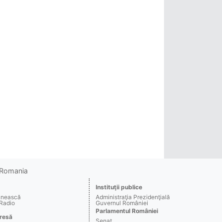
o Romania
Instituţii publice
ânească
Administraţia Prezidenţială
 Radio
Guvernul României
Parlamentul României
resă
Senat