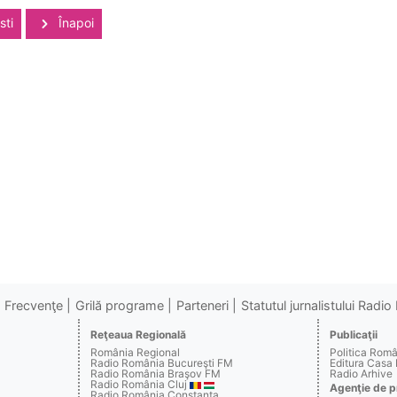
sti
Înapoi
Frecvenţe
Grilă programe
Parteneri
Statutul jurnalistului Radi
Reţeaua Regională
Publicaţii
România Regional
Politica Rom
Radio România Bucureşti FM
Editura Casa
Radio România Braşov FM
Radio Arhive
Radio România Cluj
Agenţie de p
Radio România Constanţa