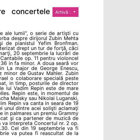
re concertele
Arhivă :
 ale lumii", o serie de artişti cu
orba despre dirijorul Zubin Mehta
 şi de pianistul Yefim Bronfman.
terizat drept un tur de forţă, căci
marţi, 20 septembrie la lucrări de
Cantabile op. 11 pentru violoncel
. 36 in fa minor. A doua seară vor
 in La major de George Enescu,
ez minor de Gustav Mahler. Zubin
srael o colaborare specială peste
at, in timp, posturile de director
ele lui Vadim Repin este de mare
elles. Repin este, in momentul de
scha Maisky sau Nikolai Luganski,
im Repin va canta in seara de 19
 unul dintre acei solişti aclamaţi
 are in palmares un premiu Grammy
, cat şi ca partener de muzică de
 va interpreta Concertul nr. 2 op.
30. Cel din 19 septembrie va fi
rie va putea fi reascultat de la