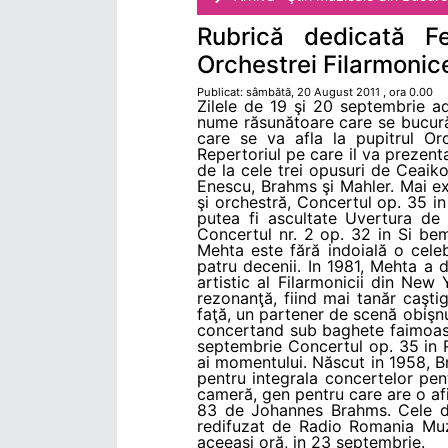
Rubrică dedicată F
Orchestrei Filarmonice
Publicat: sâmbătă, 20 August 2011 , ora 0.00
Zilele de 19 şi 20 septembrie adu
nume răsunătoare care se bucură 
care se va afla la pupitrul Orc
Repertoriul pe care il va prezenta
de la cele trei opusuri de Ceaiko
Enescu, Brahms şi Mahler. Mai ex
şi orchestră, Concertul op. 35 in
putea fi ascultate Uvertura d
Concertul nr. 2 op. 32 in Si be
Mehta este fără indoială o celeb
patru decenii. In 1981, Mehta a d
artistic al Filarmonicii din Ne
rezonanţă, fiind mai tanăr caşti
faţă, un partener de scenă obişn
concertand sub baghete faimoase
septembrie Concertul op. 35 in Re
ai momentului. Născut in 1958, B
pentru integrala concertelor pen
cameră, gen pentru care are o afi
83 de Johannes Brahms. Cele do
redifuzat de Radio Romania Muzi
aceeaşi oră, in 23 septembrie.