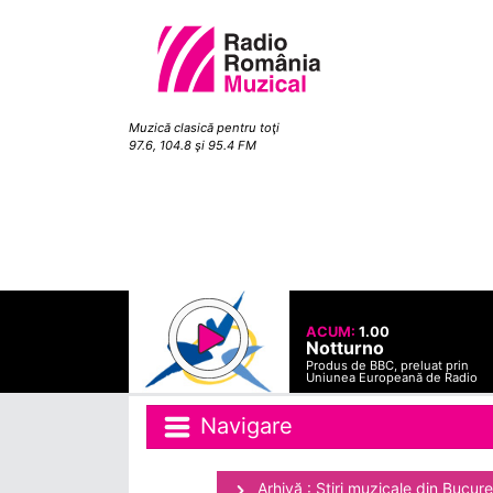
Muzică clasică pentru toţi
97.6, 104.8 şi 95.4 FM
ACUM:
1.00
Notturno
Produs de BBC, preluat prin
Uniunea Europeană de Radio
Navigare
Arhivă : Ştiri muzicale din Bucure