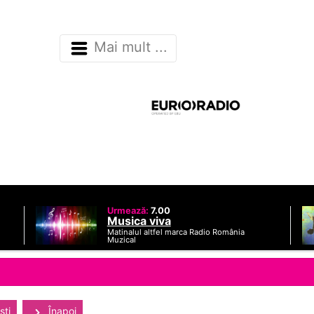
Mai mult ...
Urmează:
7.00
Musica viva
Matinalul altfel marca Radio România
Muzical
sti
Înapoi