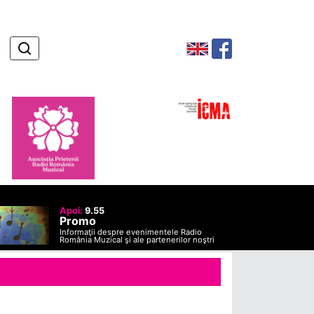
Apoi:
9.55
Promo
Informaţii despre evenimentele Radio
România Muzical şi ale partenerilor noştri