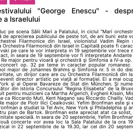
estivalului "George Enescu" - desp
 a Israelului
c pe scena Sălii Mari a Palatului, in ciclul "Mari orchestre
de aprecierea publicului de peste tot, de ani buni: este v
hestrei Filarmonice din Israel, violonistul Vadim Repin
 Orchestra Filarmonică din Israel in Capitală poate fi carac
vski pe care le vor interpreta in 19 septembrie vor trece 
act, in seara de 19 septembrie vor fi interpretate Andante 
 Re major pentru vioară şi orchestră şi Simfonia a IV-a op
e concert op. 32 pe teme in caracter popular romanesc
mol major de Johannes Brahms şi Simfonia nr. 5 in do di
ritate, un dirijor care are cu Orchestra Filarmonică din I
evenit director artistic pe viaţă al formaţiei. El a mai ocup
w York şi al Operei Bavareze de Stat din München. Şi num
gător din istoria Concursului "Regina Elisabeta" de la Brux
uit pentru muzicieni ca Martha Argerich, Evgheni Kissin, Mi
 ca Riccardo Muti, Kent Nagano sau Riccardo Chailly. Vad
 major de Piotr Ilici Ceaikovski. Yefim Bronfman este şi el
ronfman a studiat la Tel Aviv, New York şi Philadelphia şi
tru pian de Bartok. Bronfman este apreciat atat ca solist
nitate specială. In seara de 20 septembrie, Yefim Bronfman
uă concerte vor avea loc la Sala Palatului de la ora 19.
cal in 22 septembrie de la 19.30, iar cel din 20 septemb