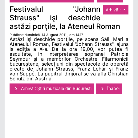
Festivalul "Johann
Arhivă :
Strauss" işi deschide
astăzi porţile, la Ateneul Roman
Publicat: duminică, 14 August 2011 , ora 14.17
Astăzi işi deschide porţile, pe scena Sălii Mari a
Ateneului Roman, Festivalul "Johann Strauss", ajuns
la ediţia a X-a. De la ora 19,00, vor putea fi
ascultate, in interpretarea sopranei Patricia
Seymour şi a membrilor Orchestrei Filarmonicii
bucureştene, selecţiuni din spectacole de operetă
create de Johann Strauss, Franz Lehár şi Franz
von Suppé. La pupitrul dirijoral se va afla Christian
Schulz din Austria.
Arhivă : Ştiri muzicale din Bucuresti
Înapoi