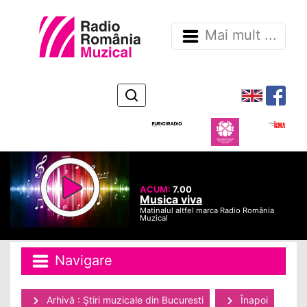
Mai mult ...
ACUM:
7.00
Musica viva
Matinalul altfel marca Radio România
Muzical
Navigare
Arhivă : Ştiri muzicale din Bucuresti
Înapoi