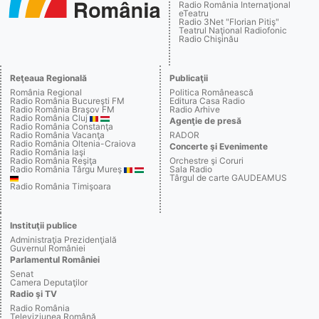
Radio România Internaţional
eTeatru
Radio 3Net "Florian Pitiş"
Teatrul Naţional Radiofonic
Radio Chişinău
Reţeaua Regională
Publicaţii
România Regional
Politica Românească
Radio România Bucureşti FM
Editura Casa Radio
Radio România Braşov FM
Radio Arhive
Radio România Cluj
Agenţie de presă
Radio România Constanţa
Radio România Vacanţa
RADOR
Radio România Oltenia-Craiova
Concerte şi Evenimente
Radio România Iaşi
Radio România Reşiţa
Orchestre şi Coruri
Radio România Târgu Mureş
Sala Radio
Târgul de carte GAUDEAMUS
Radio România Timişoara
Instituţii publice
Administraţia Prezidenţială
Guvernul României
Parlamentul României
Senat
Camera Deputaţilor
Radio şi TV
Radio România
Televiziunea Română