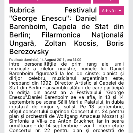
Rubrică Festivalul
Arhivă :
"George Enescu": Daniel
Barenboim, Capela de Stat din
Berlin; Filarmonica Naţională
Ungară, Zoltan Kocsis, Boris
Berezovsky
Publicat: duminică, 14 August 2011 , ora 14.09
Intre personalităţile de prim rang ale lumii
muzicale a zilelor noastre, numele lui Daniel
Barenboim figurează la loc de cinste: pianist şi
dirijor celebru, muzicianul argentinian este,
incepand din 1992, Director Artistic al Capelei de
Stat din Berlin - ansamblu alături de care participă
la ediţia din acest an a Festivalului "George
Enescu".Daniel Barenboim se va afla, in 13 şi 14
septembrie pe scena Sălii Mari a Palatului, in dubla
ipostază de dirijor şi solist. Pe 13 septembrie,
afişul concertului cuprinde Concertul nr. 24 pentru
pian şi orchestră de Wolfgang Amadeus Mozart şi
Simfonia a VII-a de Anton Bruckner, iar in seara
următoare - de 14 septembrie - vor fi interpretate
Concertul nr. 22 pentru pian şi orchestră de