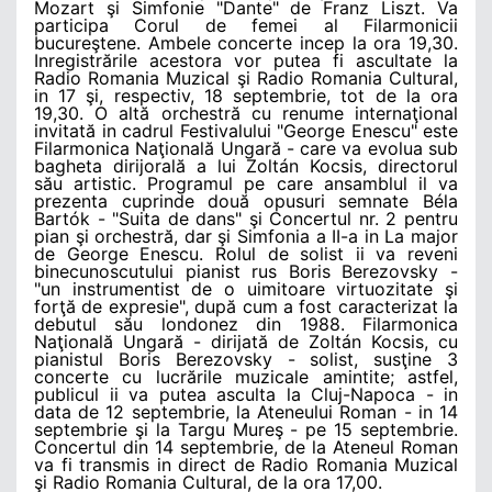
Mozart şi Simfonie "Dante" de Franz Liszt. Va
participa Corul de femei al Filarmonicii
bucureştene. Ambele concerte incep la ora 19,30.
Inregistrările acestora vor putea fi ascultate la
Radio Romania Muzical şi Radio Romania Cultural,
in 17 şi, respectiv, 18 septembrie, tot de la ora
19,30. O altă orchestră cu renume internaţional
invitată in cadrul Festivalului "George Enescu" este
Filarmonica Naţională Ungară - care va evolua sub
bagheta dirijorală a lui Zoltán Kocsis, directorul
său artistic. Programul pe care ansamblul il va
prezenta cuprinde două opusuri semnate Béla
Bartók - "Suita de dans" şi Concertul nr. 2 pentru
pian şi orchestră, dar şi Simfonia a II-a in La major
de George Enescu. Rolul de solist ii va reveni
binecunoscutului pianist rus Boris Berezovsky -
"un instrumentist de o uimitoare virtuozitate şi
forţă de expresie", după cum a fost caracterizat la
debutul său londonez din 1988. Filarmonica
Naţională Ungară - dirijată de Zoltán Kocsis, cu
pianistul Boris Berezovsky - solist, susţine 3
concerte cu lucrările muzicale amintite; astfel,
publicul ii va putea asculta la Cluj-Napoca - in
data de 12 septembrie, la Ateneului Roman - in 14
septembrie şi la Targu Mureş - pe 15 septembrie.
Concertul din 14 septembrie, de la Ateneul Roman
va fi transmis in direct de Radio Romania Muzical
şi Radio Romania Cultural, de la ora 17,00.