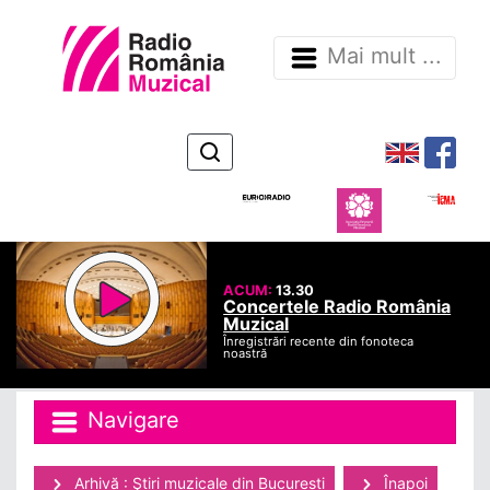
Mai mult ...
ACUM:
13.30
Concertele Radio România
Muzical
Înregistrări recente din fonoteca
noastră
Navigare
Arhivă : Ştiri muzicale din Bucuresti
Înapoi