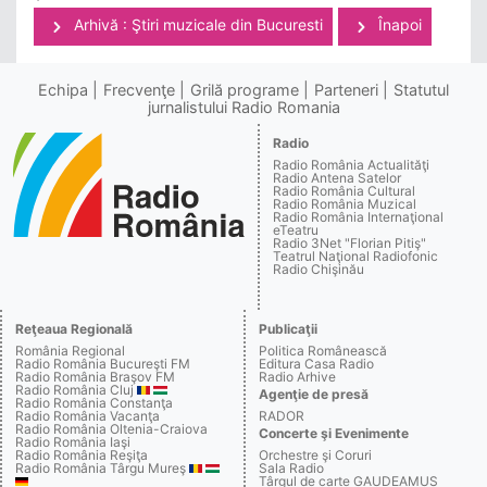
Arhivă : Ştiri muzicale din Bucuresti
Înapoi
Echipa
Frecvenţe
Grilă programe
Parteneri
Statutul
jurnalistului Radio Romania
Radio
Radio România Actualităţi
Radio Antena Satelor
Radio România Cultural
Radio România Muzical
Radio România Internaţional
eTeatru
Radio 3Net "Florian Pitiş"
Teatrul Naţional Radiofonic
Radio Chişinău
Reţeaua Regională
Publicaţii
România Regional
Politica Românească
Radio România Bucureşti FM
Editura Casa Radio
Radio România Braşov FM
Radio Arhive
Radio România Cluj
Agenţie de presă
Radio România Constanţa
Radio România Vacanţa
RADOR
Radio România Oltenia-Craiova
Concerte şi Evenimente
Radio România Iaşi
Radio România Reşiţa
Orchestre şi Coruri
Radio România Târgu Mureş
Sala Radio
Târgul de carte GAUDEAMUS