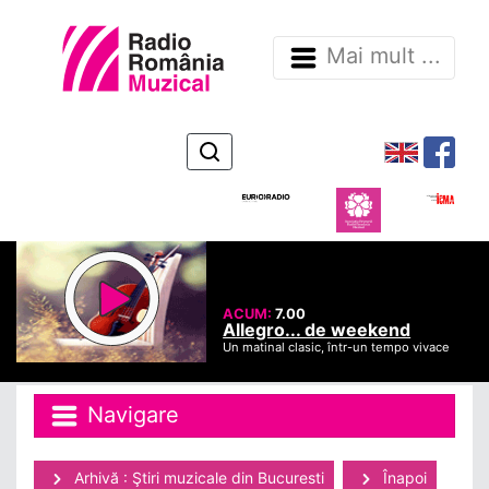
Mai mult ...
ACUM:
7.00
Allegro... de weekend
Un matinal clasic, într-un tempo vivace
Navigare
Arhivă : Ştiri muzicale din Bucuresti
Înapoi