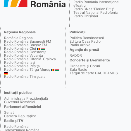
Radio România Internaţional
eTeatru
Radio 3Net "Florian Pitiş"
Teatrul Naţional Radiofonic
Radio Chişinău
Reţeaua Regională
Publicaţii
România Regional
Politica Românească
Radio România Bucureşti FM
Editura Casa Radio
Radio România Braşov FM
Radio Arhive
Radio România Cluj
Agenţie de presă
Radio România Constanţa
Radio România Vacanţa
RADOR
Radio România Oltenia-Craiova
Concerte şi Evenimente
Radio România Iaşi
Radio România Reşiţa
Orchestre şi Coruri
Radio România Târgu Mureş
Sala Radio
Târgul de carte GAUDEAMUS
Radio România Timişoara
Instituţii publice
Administraţia Prezidenţială
Guvernul României
Parlamentul României
Senat
Camera Deputaţilor
Radio şi TV
Radio România
Televiziunea Română