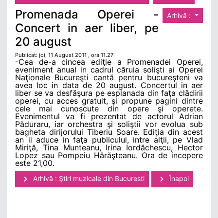
Promenada Operei -
Arhivă :
Concert in aer liber, pe
20 august
Publicat: joi, 11 August 2011 , ora 11.27
-Cea de-a cincea ediţie a Promenadei Operei,
eveniment anual in cadrul căruia solişti ai Operei
Naţionale Bucureşti cantă pentru bucureşteni va
avea loc in data de 20 august. Concertul in aer
liber se va desfăşura pe esplanada din faţa clădirii
operei, cu acces gratuit, şi propune pagini dintre
cele mai cunoscute din opere şi operete.
Evenimentul va fi prezentat de actorul Adrian
Păduraru, iar orchestra şi soliştii vor evolua sub
bagheta dirijorului Tiberiu Soare. Ediţia din acest
an ii aduce in faţa publicului, intre alţii, pe Vlad
Miriţă, Tina Munteanu, Irina Iordăchescu, Hector
Lopez sau Pompeiu Hărăşteanu. Ora de incepere
este 21,00.
Arhivă : Ştiri muzicale din Bucuresti
Înapoi