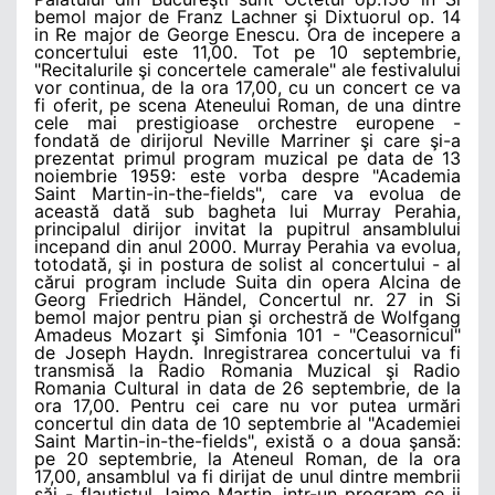
bemol major de Franz Lachner şi Dixtuorul op. 14
in Re major de George Enescu. Ora de incepere a
concertului este 11,00. Tot pe 10 septembrie,
"Recitalurile şi concertele camerale" ale festivalului
vor continua, de la ora 17,00, cu un concert ce va
fi oferit, pe scena Ateneului Roman, de una dintre
cele mai prestigioase orchestre europene -
fondată de dirijorul Neville Marriner şi care şi-a
prezentat primul program muzical pe data de 13
noiembrie 1959: este vorba despre "Academia
Saint Martin-in-the-fields", care va evolua de
această dată sub bagheta lui Murray Perahia,
principalul dirijor invitat la pupitrul ansamblului
incepand din anul 2000. Murray Perahia va evolua,
totodată, şi in postura de solist al concertului - al
cărui program include Suita din opera Alcina de
Georg Friedrich Händel, Concertul nr. 27 in Si
bemol major pentru pian şi orchestră de Wolfgang
Amadeus Mozart şi Simfonia 101 - "Ceasornicul"
de Joseph Haydn. Inregistrarea concertului va fi
transmisă la Radio Romania Muzical şi Radio
Romania Cultural in data de 26 septembrie, de la
ora 17,00. Pentru cei care nu vor putea urmări
concertul din data de 10 septembrie al "Academiei
Saint Martin-in-the-fields", există o a doua şansă:
pe 20 septembrie, la Ateneul Roman, de la ora
17,00, ansamblul va fi dirijat de unul dintre membrii
săi - flautistul Jaime Martin, intr-un program ce ii