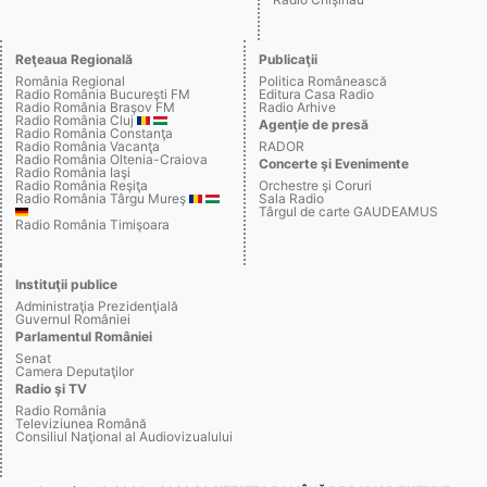
Reţeaua Regională
Publicaţii
România Regional
Politica Românească
Radio România Bucureşti FM
Editura Casa Radio
Radio România Braşov FM
Radio Arhive
Radio România Cluj
Agenţie de presă
Radio România Constanţa
Radio România Vacanţa
RADOR
Radio România Oltenia-Craiova
Concerte şi Evenimente
Radio România Iaşi
Radio România Reşiţa
Orchestre şi Coruri
Radio România Târgu Mureş
Sala Radio
Târgul de carte GAUDEAMUS
Radio România Timişoara
Instituţii publice
Administraţia Prezidenţială
Guvernul României
Parlamentul României
Senat
Camera Deputaţilor
Radio şi TV
Radio România
Televiziunea Română
Consiliul Naţional al Audiovizualului