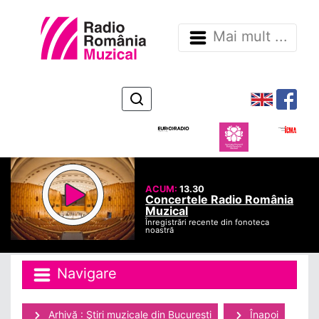
Mai mult ...
ACUM:
13.30
Concertele Radio România
Muzical
Înregistrări recente din fonoteca
noastră
Navigare
Arhivă : Ştiri muzicale din Bucuresti
Înapoi