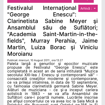
Festivalul Internaţional
Arhivă :
"George Enescu":
Clarinetista Sabine Meyer şi
Ansamblul său de Suflători;
"Academia Saint-Martin-in-the-
fields", Murray Perahia, Jaime
Martin, Luiza Borac şi Viniciu
Moroianu
Publicat: miercuri, 10 August 2011 , ora 13.27
Paleta largă a genurilor şi epocilor muzicale
propuse de Festivalul "George Enescu" este
completată in acest an de seria intitulată "Muzica
secolului XXI-lea / Enescu şi contemporanii săi" -
consacrată creaţiilor moderne şi contemporane,
ce va prilejui intalnirea, in data de 10 septembrie,
cu faimoasa clarinetistă germană Sabine Meyer.
Alături de muziciana - ce şi-a inceput cariera
solistică in 1983 - se va afla Ansamblul de
Suflători care-i poartă numele. Lucrările inscrise
pe afişul concertului ce va avea loc la Sala Mică a
Palatului din Bucureşti sunt Octetul op.156 in Si