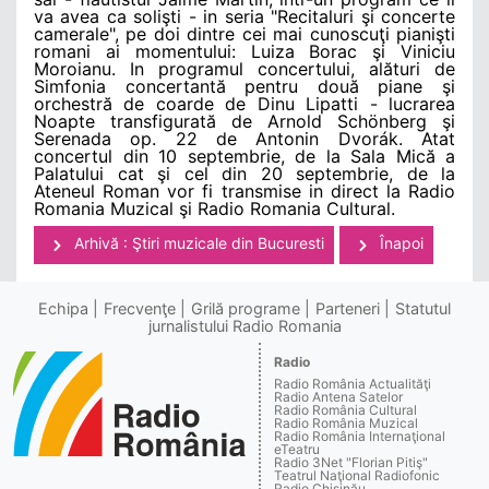
va avea ca solişti - in seria "Recitaluri şi concerte
camerale", pe doi dintre cei mai cunoscuţi pianişti
romani ai momentului: Luiza Borac şi Viniciu
Moroianu. In programul concertului, alături de
Simfonia concertantă pentru două piane şi
orchestră de coarde de Dinu Lipatti - lucrarea
Noapte transfigurată de Arnold Schönberg şi
Serenada op. 22 de Antonin Dvorák. Atat
concertul din 10 septembrie, de la Sala Mică a
Palatului cat şi cel din 20 septembrie, de la
Ateneul Roman vor fi transmise in direct la Radio
Romania Muzical şi Radio Romania Cultural.
Arhivă : Ştiri muzicale din Bucuresti
Înapoi
Echipa
Frecvenţe
Grilă programe
Parteneri
Statutul
jurnalistului Radio Romania
Radio
Radio România Actualităţi
Radio Antena Satelor
Radio România Cultural
Radio România Muzical
Radio România Internaţional
eTeatru
Radio 3Net "Florian Pitiş"
Teatrul Naţional Radiofonic
Radio Chişinău