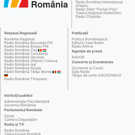
Radio România Internaţional
eTeatru
Radio 3Net "Florian Pitiş"
Teatrul Naţional Radiofonic
Radio Chişinău
Reţeaua Regională
Publicaţii
România Regional
Politica Românească
Radio România Bucureşti FM
Editura Casa Radio
Radio România Braşov FM
Radio Arhive
Radio România Cluj
Agenţie de presă
Radio România Constanţa
Radio România Vacanţa
RADOR
Radio România Oltenia-Craiova
Concerte şi Evenimente
Radio România Iaşi
Radio România Reşiţa
Orchestre şi Coruri
Radio România Târgu Mureş
Sala Radio
Târgul de carte GAUDEAMUS
Radio România Timişoara
Instituţii publice
Administraţia Prezidenţială
Guvernul României
Parlamentul României
Senat
Camera Deputaţilor
Radio şi TV
Radio România
Televiziunea Română