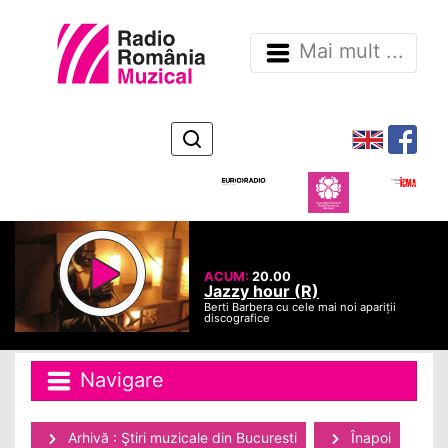
Mai mult ...
ACUM:
20.00
Jazzy hour (R)
Berti Barbera cu cele mai noi apariții
discografice
Navigare
Arhivă : Ştiri muzicale din Bucuresti
Înapoi