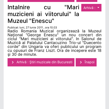
Intalnire cu "Mari
Arhivă :
muzicieni ai viitorului" la
Muzeul "Enescu"
Publicat: luni, 27 Iunie 2011 , ora 10.03
Radio Romania Muzical organizează la Muzeul
Naţional "George Enescu" un nou concert din
ciclul "Mari muzicieni ai viitorului". In Salonul de
Muzică al Palatului Cantacuzino Trio-ul "Duecento
corde" din Ungaria va oferi publicului un program
cu opusuri de Franz Liszt. Ora de incepere este 18
şi 30 de minute.
Arhivă : Ştiri muzicale din Bucuresti
Înapoi