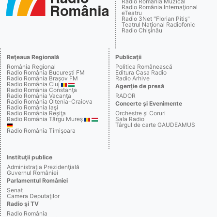
Radio România Muzical
Radio România Internaţional
eTeatru
Radio 3Net "Florian Pitiş"
Teatrul Naţional Radiofonic
Radio Chişinău
Reţeaua Regională
Publicaţii
România Regional
Politica Românească
Radio România Bucureşti FM
Editura Casa Radio
Radio România Braşov FM
Radio Arhive
Radio România Cluj
Agenţie de presă
Radio România Constanţa
Radio România Vacanţa
RADOR
Radio România Oltenia-Craiova
Concerte şi Evenimente
Radio România Iaşi
Radio România Reşiţa
Orchestre şi Coruri
Radio România Târgu Mureş
Sala Radio
Târgul de carte GAUDEAMUS
Radio România Timişoara
Instituţii publice
Administraţia Prezidenţială
Guvernul României
Parlamentul României
Senat
Camera Deputaţilor
Radio şi TV
Radio România