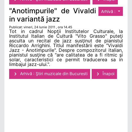
"Anotimpurile" de Vivaldi
Arhivă :
in variantă jazz
Publicat: vineri, 24 Iunie 2011 , ora 14.45
Tot in cadrul Nopţii Institutelor Culturale, la
Institutul Italian de Cultură "Vito Grasso" puteţi
asculta un recital de jazz susţinut de pianistul
Riccardo Arrighini. Titlul manifestării este "Vivaldi
Jazz - Anotimpurile". Despre compozitorul italian,
pianistul susţine că "are calitatea de a fi ritmic şi
solar, caracteristici ce permit traducerea sa in
limbajul jazz-ului.".
Arhivă : Ştiri muzicale din Bucuresti
Înapoi