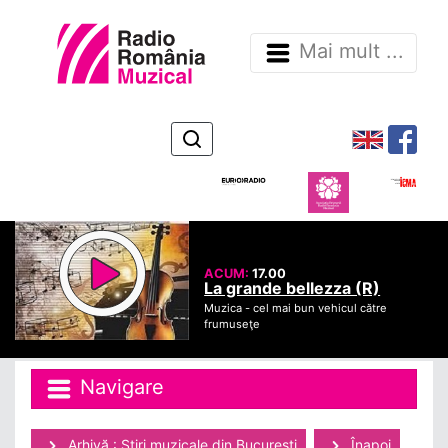
Mai mult ...
ACUM:
17.00
La grande bellezza (R)
Muzica -
cel mai bun vehicul către
frumuseţe
Navigare
Arhivă : Ştiri muzicale din Bucuresti
Înapoi