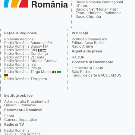
Radio România Internaţional
eTeatru
Radio 3Net "Florian Pitiş"
Teatrul Naţional Radiofonic
Radio Chişinău
Reţeaua Regională
Publicaţii
România Regional
Politica Românească
Radio România Bucureşti FM
Editura Casa Radio
Radio România Braşov FM
Radio Arhive
Radio România Cluj
Agenţie de presă
Radio România Constanţa
Radio România Vacanţa
RADOR
Radio România Oltenia-Craiova
Concerte şi Evenimente
Radio România Iaşi
Radio România Reşiţa
Orchestre şi Coruri
Radio România Târgu Mureş
Sala Radio
Târgul de carte GAUDEAMUS
Radio România Timişoara
Instituţii publice
Administraţia Prezidenţială
Guvernul României
Parlamentul României
Senat
Camera Deputaţilor
Radio şi TV
Radio România
Televiziunea Română