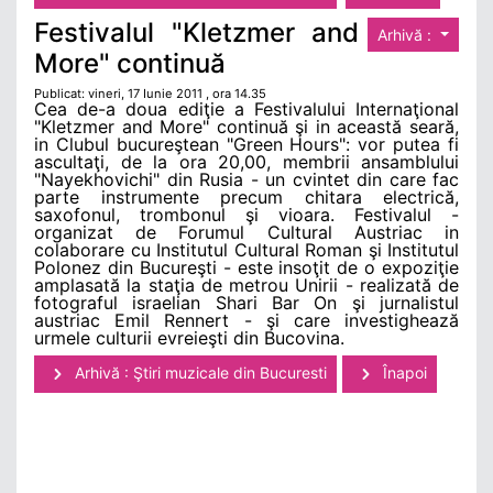
Festivalul "Kletzmer and
Arhivă :
More" continuă
Publicat: vineri, 17 Iunie 2011 , ora 14.35
Cea de-a doua ediţie a Festivalului Internaţional
"Kletzmer and More" continuă şi in această seară,
in Clubul bucureştean "Green Hours": vor putea fi
ascultaţi, de la ora 20,00, membrii ansamblului
"Nayekhovichi" din Rusia - un cvintet din care fac
parte instrumente precum chitara electrică,
saxofonul, trombonul şi vioara. Festivalul -
organizat de Forumul Cultural Austriac in
colaborare cu Institutul Cultural Roman şi Institutul
Polonez din Bucureşti - este insoţit de o expoziţie
amplasată la staţia de metrou Unirii - realizată de
fotograful israelian Shari Bar On şi jurnalistul
austriac Emil Rennert - şi care investighează
urmele culturii evreieşti din Bucovina.
Arhivă : Ştiri muzicale din Bucuresti
Înapoi