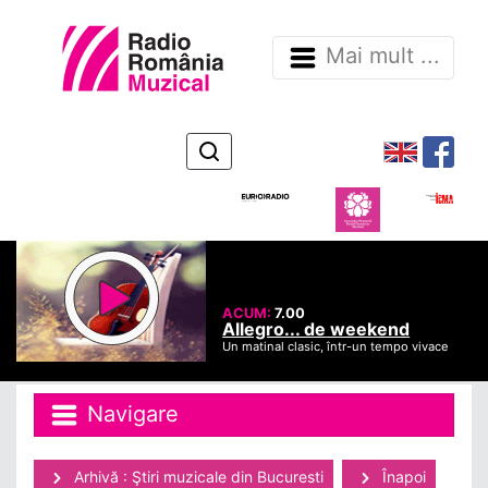
Mai mult ...
ACUM:
7.00
Allegro... de weekend
Un matinal clasic, într-un tempo vivace
Navigare
Arhivă : Ştiri muzicale din Bucuresti
Înapoi