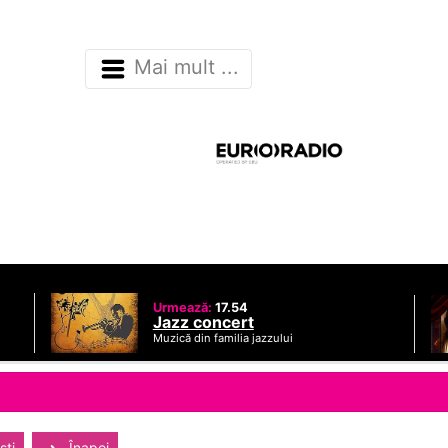
Mai mult ...
Urmează:
17.54
Jazz concert
Muzică din familia jazzului
sti
Înapoi