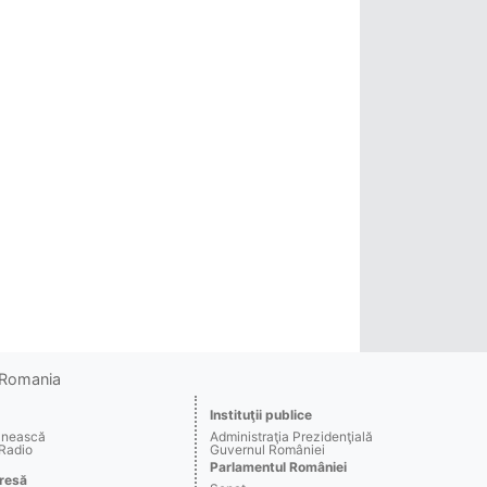
o Romania
Instituţii publice
ânească
Administraţia Prezidenţială
 Radio
Guvernul României
Parlamentul României
resă