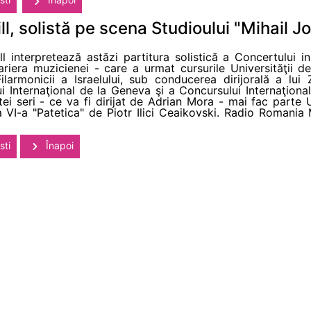
ill, solistă pe scena Studioului "Mihail J
ill interpretează astăzi partitura solistică a Concertului in
riera muzicienei - care a urmat cursurile Universităţii 
Filarmonicii a Israelului, sub conducerea dirijorală a l
i Internaţional de la Geneva şi a Concursului Internaţiona
i seri - ce va fi dirijat de Adrian Mora - mai fac parte 
 VI-a "Patetica" de Piotr Ilici Ceaikovski. Radio Romania 
sti
Înapoi