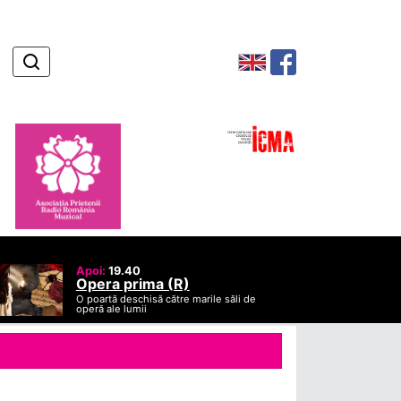
Apoi:
19.40
Opera prima (R)
O poartă deschisă către marile săli de
operă ale lumii