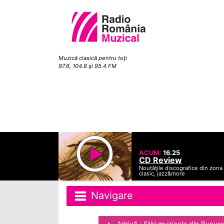
Muzică clasică pentru toţi
97.6, 104.8 şi 95.4 FM
ACUM:
16.25
CD Review
Noutăţile discografice din zona
clasic, jazz&more
Navigare
Arhivă : Ştiri muzicale din Bucure