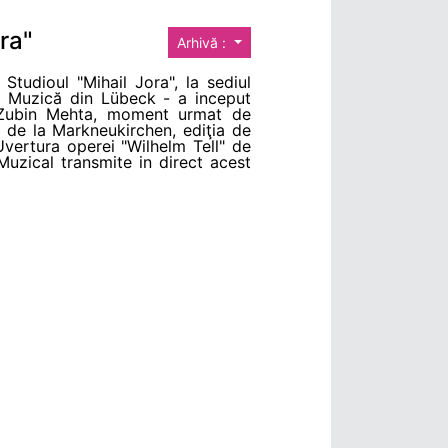
ora"
Arhivă :
 Studioul "Mihail Jora", la sediul
de Muzică din Lübeck - a inceput
ui Zubin Mehta, moment urmat de
l de la Markneukirchen, ediţia de
Uvertura operei "Wilhelm Tell" de
Muzical transmite in direct acest