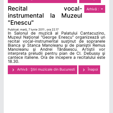
Recital vocal-
Arhivă :
instrumental la Muzeul
"Enescu"
Publicat: marţi, 7 Iunie 2011 , ora 22.17
In Salonul de muzică al Palatului Cantacuzino,
Muzeul Naţional "George Enescu" organizează un
recital vocal-instrumental susţinut de sopranele
Bianca şi Stanca Manoleanu şi de pianiştii Remus
Manoleanu şi Andrei Tănăsescu. Artiştii vor
interpreta preludii pentru pian de Cl. Debussy şi
cantece italiene. Ora de incepere a recitalului este
18.30.
Arhivă : Ştiri muzicale din Bucuresti
Înapoi