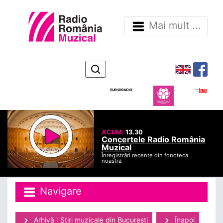
Mai mult ...
ACUM:
13.30
Concertele Radio România
Muzical
Înregistrări recente din fonoteca
noastră
Navigare
Arhivă : Ştiri muzicale din Bucuresti
Înapoi