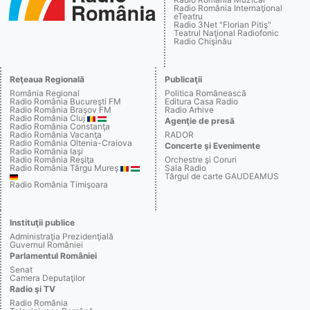
Radio România Internaţional
eTeatru
Radio 3Net "Florian Pitiş"
Teatrul Naţional Radiofonic
Radio Chişinău
Reţeaua Regională
Publicaţii
România Regional
Politica Românească
Radio România Bucureşti FM
Editura Casa Radio
Radio România Braşov FM
Radio Arhive
Radio România Cluj
Agenţie de presă
Radio România Constanţa
Radio România Vacanţa
RADOR
Radio România Oltenia-Craiova
Concerte şi Evenimente
Radio România Iaşi
Radio România Reşiţa
Orchestre şi Coruri
Radio România Târgu Mureş
Sala Radio
Târgul de carte GAUDEAMUS
Radio România Timişoara
Instituţii publice
Administraţia Prezidenţială
Guvernul României
Parlamentul României
Senat
Camera Deputaţilor
Radio şi TV
Radio România