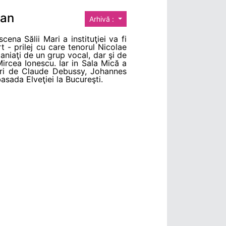
man
Arhivă :
ena Sălii Mari a instituţiei va fi
 - prilej cu care tenorul Nicolae
niaţi de un grup vocal, dar şi de
rcea Ionescu. Iar in Sala Mică a
crări de Claude Debussy, Johannes
sada Elveţiei la Bucureşti.