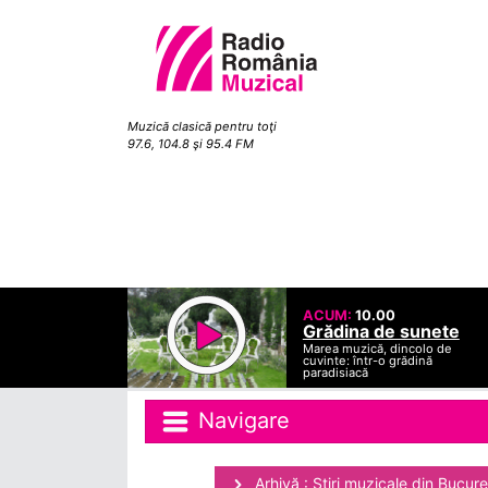
Muzică clasică pentru toţi
97.6, 104.8 şi 95.4 FM
ACUM:
10.00
Grădina de sunete
Marea muzică, dincolo de
cuvinte: într-o grădină
paradisiacă
Navigare
Arhivă : Ştiri muzicale din Bucure