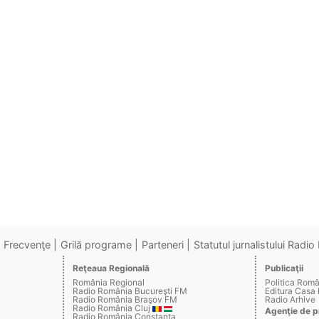
Frecvenţe
Grilă programe
Parteneri
Statutul jurnalistului Radi
Reţeaua Regională
Publicaţii
România Regional
Politica Rom
Radio România Bucureşti FM
Editura Casa
Radio România Braşov FM
Radio Arhive
Radio România Cluj
Agenţie de p
Radio România Constanţa