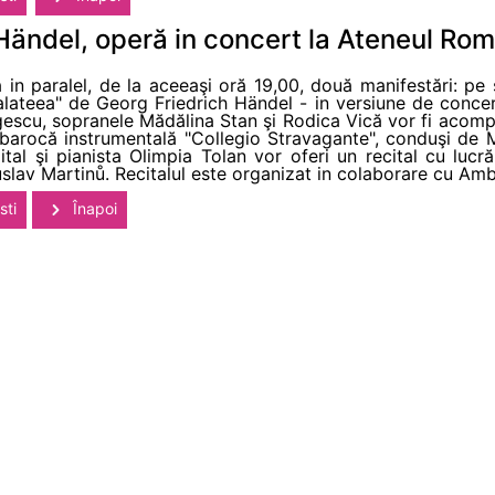
 Händel, operă in concert la Ateneul Ro
 paralel, de la aceeaşi oră 19,00, două manifestări: pe sc
alateea" de Georg Friedrich Händel - in versiune de concert
scu, sopranele Mădălina Stan şi Rodica Vică vor fi acompa
arocă instrumentală "Collegio Stravagante", conduşi de Mi
ital şi pianista Olimpia Tolan vor oferi un recital cu lu
lav Martinů. Recitalul este organizat in colaborare cu Amba
sti
Înapoi