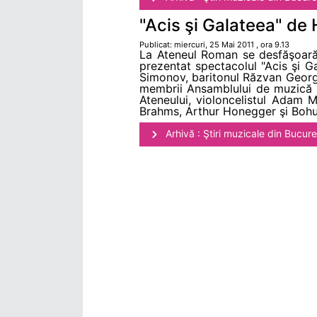
"Acis şi Galateea" de
Publicat: miercuri, 25 Mai 2011 , ora 9.13
La Ateneul Roman se desfăşoară in
prezentat spectacolul "Acis şi G
Simonov, baritonul Răzvan George
membrii Ansamblului de muzică b
Ateneului, violoncelistul Adam M
Brahms, Arthur Honegger şi Bohus
Arhivă : Ştiri muzicale din Bucure