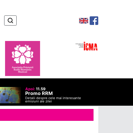
Apoi:
11.59
Promo RRM
Detalii despre cele mai interesante
emisiuni ale zilei