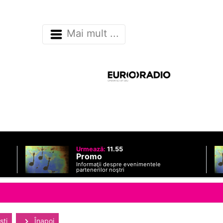
Mai mult ...
Urmează:
11.55
Promo
Informaţii despre evenimentele
partenerilor noştri
sti
Înapoi