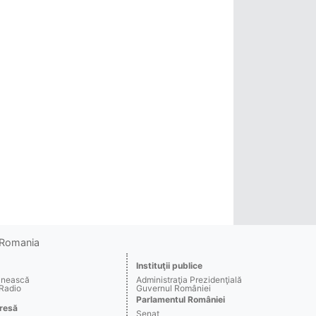
o Romania
Instituţii publice
ânească
Administraţia Prezidenţială
 Radio
Guvernul României
Parlamentul României
resă
Senat