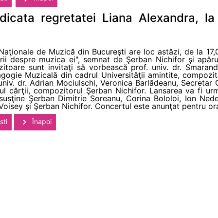
icata regretatei Liana Alexandra, la
 Naţionale de Muzică din Bucureşti are loc astăzi, de la 17
urii despre muzica ei", semnat de Şerban Nichifor şi apăr
toare sunt invitaţi să vorbească prof. univ. dr. Smaran
gie Muzicală din cadrul Universităţii amintite, compozitor
niv. dr. Adrian Mociulschi, Veronica Barlădeanu, Secretar 
orul cărţii, compozitorul Şerban Nichifor. Lansarea va fi 
susţine Şerban Dimitrie Soreanu, Corina Bololoi, Ion Nedel
oisey şi Şerban Nichifor. Concertul este anunţat pentru or
sti
Înapoi