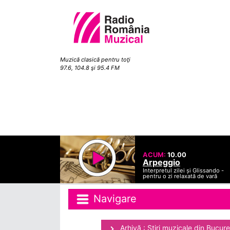
Muzică clasică pentru toţi
97.6, 104.8 şi 95.4 FM
ACUM:
10.00
Arpeggio
Interpretul zilei și Glissando -
pentru o zi relaxată de vară
Navigare
Arhivă : Ştiri muzicale din Bucure