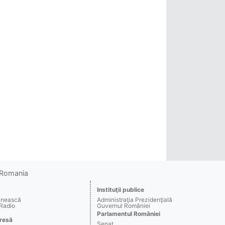
o Romania
Instituţii publice
ânească
Administraţia Prezidenţială
 Radio
Guvernul României
Parlamentul României
resă
Senat