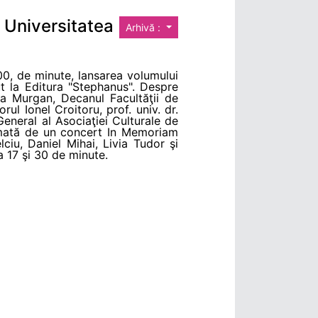
 Universitatea
Arhivă :
,00, de minute, lansarea volumului
ut la Editura "Stephanus". Despre
da Murgan, Decanul Facultăţii de
ul Ionel Croitoru, prof. univ. dr.
General al Asociaţiei Culturale de
urmată de un concert In Memoriam
ciu, Daniel Mihai, Livia Tudor şi
a 17 şi 30 de minute.