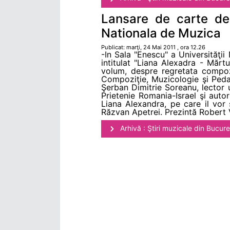
Lansare de carte ded
Nationala de Muzica
Publicat: marţi, 24 Mai 2011 , ora 12.26
-In Sala "Enescu" a Universităţii
intitulat "Liana Alexadra - Mărt
volum, despre regretata compozi
Compoziţie, Muzicologie şi Pedago
Şerban Dimitrie Soreanu, lector u
Prietenie Romania-Israel şi aut
Liana Alexandra, pe care il vor 
Răzvan Apetrei. Prezintă Robert V
Arhivă : Ştiri muzicale din Bucure