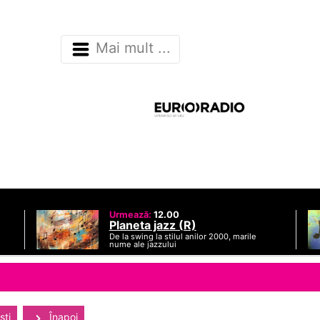
Mai mult ...
Urmează:
12.00
Planeta jazz (R)
De la swing la stilul anilor 2000, marile
nume ale jazzului
sti
Înapoi