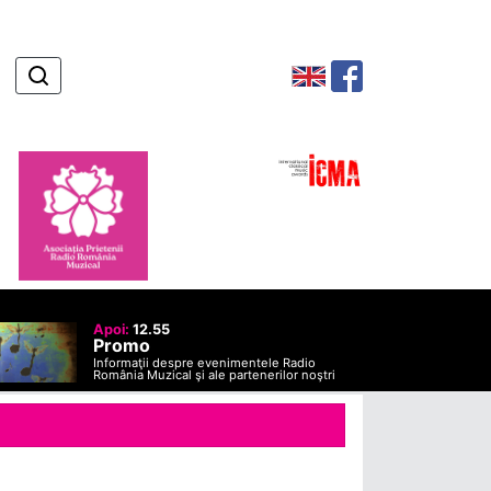
Apoi:
12.55
Promo
Informaţii despre evenimentele Radio
România Muzical şi ale partenerilor noştri