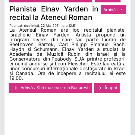
Pianista EInav Yarden in
Arhivă :
recital la Ateneul Roman
Publicat: duminică, 22 Mai 2011 , ora 12.51
La Ateneul Roman are loc recitalul pianistei
israeliene Einav Yarden. Artista propune un
program divers, din care fac parte lucrări de
Beethoven, Bartok, Carl Philipp Emanuel Bach,
Haydn şi Schumann. Einav Yarden a studiat la
Academia de Muzică Rubin din Israel şi la
Conservatorul din Peabody, SUA, printre profesorii
ei numărandu-se şi Leon Fleischer. Este laureată a
unor concursuri internaţionale desfăşurate in Israel
şi Canada. Ora de incepere a recitalului ei este
19.00.
Arhivă : Ştiri muzicale din Bucuresti
Înapoi