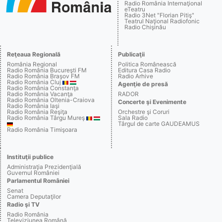
Radio România Internaţional
eTeatru
Radio 3Net "Florian Pitiş"
Teatrul Naţional Radiofonic
Radio Chişinău
Reţeaua Regională
Publicaţii
România Regional
Politica Românească
Radio România Bucureşti FM
Editura Casa Radio
Radio România Braşov FM
Radio Arhive
Radio România Cluj
Agenţie de presă
Radio România Constanţa
Radio România Vacanţa
RADOR
Radio România Oltenia-Craiova
Concerte şi Evenimente
Radio România Iaşi
Radio România Reşiţa
Orchestre şi Coruri
Radio România Târgu Mureş
Sala Radio
Târgul de carte GAUDEAMUS
Radio România Timişoara
Instituţii publice
Administraţia Prezidenţială
Guvernul României
Parlamentul României
Senat
Camera Deputaţilor
Radio şi TV
Radio România
Televiziunea Română