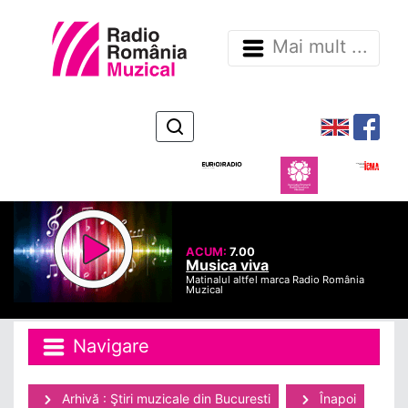
Mai mult ...
ACUM:
7.00
Musica viva
Matinalul altfel marca Radio România
Muzical
Navigare
Arhivă : Ştiri muzicale din Bucuresti
Înapoi