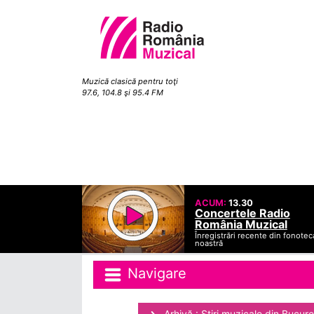
Muzică clasică pentru toţi
97.6, 104.8 şi 95.4 FM
ACUM:
13.30
Concertele Radio
România Muzical
Înregistrări recente din fonotec
noastră
Navigare
Arhivă : Ştiri muzicale din Bucure