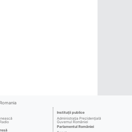
o Romania
Instituţii publice
ânească
Administraţia Prezidenţială
 Radio
Guvernul României
Parlamentul României
resă