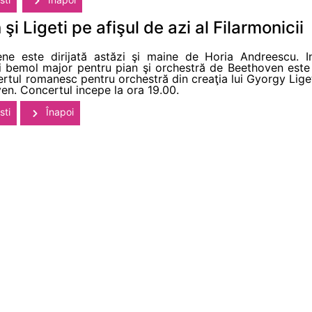
 Ligeti pe afişul de azi al Filarmonicii
ene este dirijată astăzi şi maine de Horia Andreescu. In
 Si bemol major pentru pian şi orchestră de Beethoven este 
tul romanesc pentru orchestră din creaţia lui Gyorgy Ligeti
n. Concertul incepe la ora 19.00.
sti
Înapoi