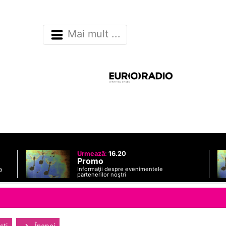
Mai mult ...
Urmează:
16.20
Promo
Informaţii despre evenimentele
a
partenerilor noştri
sti
Înapoi