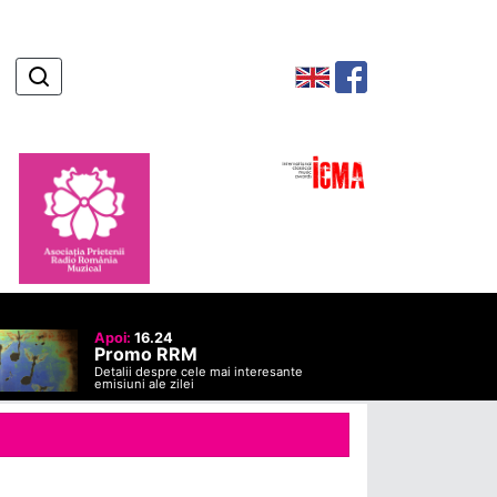
Apoi:
16.24
Promo RRM
Detalii despre cele mai interesante
emisiuni ale zilei