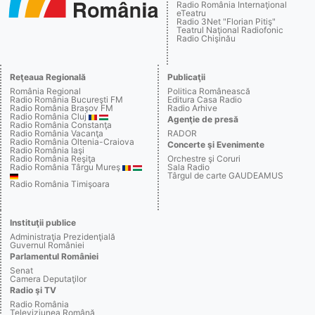
Radio România Internaţional
eTeatru
Radio 3Net "Florian Pitiş"
Teatrul Naţional Radiofonic
Radio Chişinău
Reţeaua Regională
Publicaţii
România Regional
Politica Românească
Radio România Bucureşti FM
Editura Casa Radio
Radio România Braşov FM
Radio Arhive
Radio România Cluj
Agenţie de presă
Radio România Constanţa
Radio România Vacanţa
RADOR
Radio România Oltenia-Craiova
Concerte şi Evenimente
Radio România Iaşi
Radio România Reşiţa
Orchestre şi Coruri
Radio România Târgu Mureş
Sala Radio
Târgul de carte GAUDEAMUS
Radio România Timişoara
Instituţii publice
Administraţia Prezidenţială
Guvernul României
Parlamentul României
Senat
Camera Deputaţilor
Radio şi TV
Radio România
Televiziunea Română