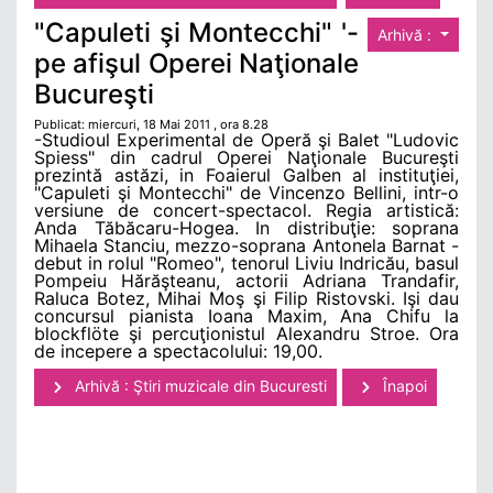
"Capuleti şi Montecchi" '-
Arhivă :
pe afişul Operei Naţionale
Bucureşti
Publicat: miercuri, 18 Mai 2011 , ora 8.28
-Studioul Experimental de Operă şi Balet "Ludovic
Spiess" din cadrul Operei Naţionale Bucureşti
prezintă astăzi, in Foaierul Galben al instituţiei,
"Capuleti şi Montecchi" de Vincenzo Bellini, intr-o
versiune de concert-spectacol. Regia artistică:
Anda Tăbăcaru-Hogea. In distribuţie: soprana
Mihaela Stanciu, mezzo-soprana Antonela Barnat -
debut in rolul "Romeo", tenorul Liviu Indricău, basul
Pompeiu Hărăşteanu, actorii Adriana Trandafir,
Raluca Botez, Mihai Moş şi Filip Ristovski. Işi dau
concursul pianista Ioana Maxim, Ana Chifu la
blockflöte şi percuţionistul Alexandru Stroe. Ora
de incepere a spectacolului: 19,00.
Arhivă : Ştiri muzicale din Bucuresti
Înapoi