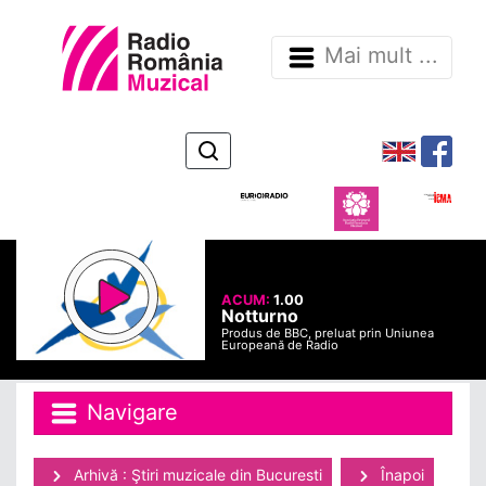
Mai mult ...
ACUM:
1.00
Notturno
Produs de BBC, preluat prin Uniunea
Europeană de Radio
Navigare
Arhivă : Ştiri muzicale din Bucuresti
Înapoi