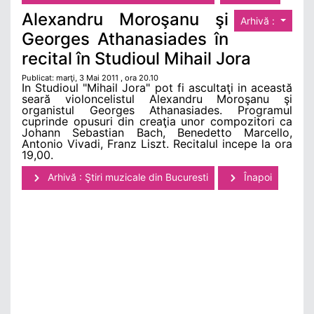
Alexandru Moroşanu şi
Arhivă :
Georges Athanasiades în
recital în Studioul Mihail Jora
Publicat: marţi, 3 Mai 2011 , ora 20.10
In Studioul "Mihail Jora" pot fi ascultaţi in această
seară violoncelistul Alexandru Moroşanu şi
organistul Georges Athanasiades. Programul
cuprinde opusuri din creaţia unor compozitori ca
Johann Sebastian Bach, Benedetto Marcello,
Antonio Vivadi, Franz Liszt. Recitalul incepe la ora
19,00.
Arhivă : Ştiri muzicale din Bucuresti
Înapoi