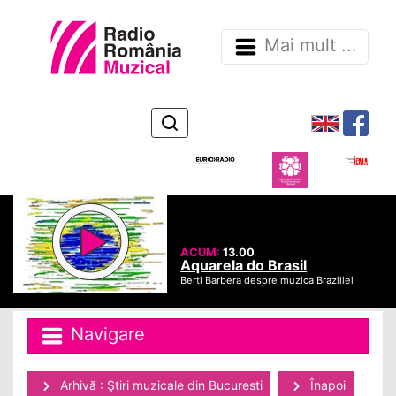
Mai mult ...
ACUM:
13.00
Aquarela do Brasil
Berti Barbera despre muzica Braziliei
Navigare
Arhivă : Ştiri muzicale din Bucuresti
Înapoi