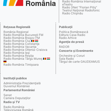
Radio România Internaţional
eTeatru
Radio 3Net "Florian Pitiş"
Teatrul Naţional Radiofonic
Radio Chişinău
Reţeaua Regională
Publicaţii
România Regional
Politica Românească
Radio România Bucureşti FM
Editura Casa Radio
Radio România Braşov FM
Radio Arhive
Radio România Cluj
Agenţie de presă
Radio România Constanţa
Radio România Vacanţa
RADOR
Radio România Oltenia-Craiova
Concerte şi Evenimente
Radio România Iaşi
Radio România Reşiţa
Orchestre şi Coruri
Radio România Târgu Mureş
Sala Radio
Târgul de carte GAUDEAMUS
Radio România Timişoara
Instituţii publice
Administraţia Prezidenţială
Guvernul României
Parlamentul României
Senat
Camera Deputaţilor
Radio şi TV
Radio România
Televiziunea Română