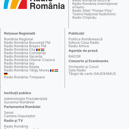
Radio România Muzical
Radio România Internaţional
eTeatru
Radio 3Net "Florian Pitiş"
Teatrul Naţional Radiofonic
Radio Chişinău
Reţeaua Regională
Publicaţii
România Regional
Politica Românească
Radio România Bucureşti FM
Editura Casa Radio
Radio România Braşov FM
Radio Arhive
Radio România Cluj
Agenţie de presă
Radio România Constanţa
Radio România Vacanţa
RADOR
Radio România Oltenia-Craiova
Concerte şi Evenimente
Radio România Iaşi
Radio România Reşiţa
Orchestre şi Coruri
Radio România Târgu Mureş
Sala Radio
Târgul de carte GAUDEAMUS
Radio România Timişoara
Instituţii publice
Administraţia Prezidenţială
Guvernul României
Parlamentul României
Senat
Camera Deputaţilor
Radio şi TV
Radio România