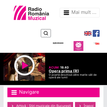
Mai mult ...
ACUM:
19.40
Opera prima (R)
O poartă deschisă către marile săli de
operă ale lumii
Navigare
Arhivă : Ştiri muzicale din Bucuresti
Înapoi