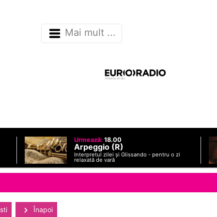
Mai mult ...
Urmează:
18.00
Arpeggio (R)
Interpretul zilei și Glissando - pentru o zi
relaxată de vară
sti
Înapoi