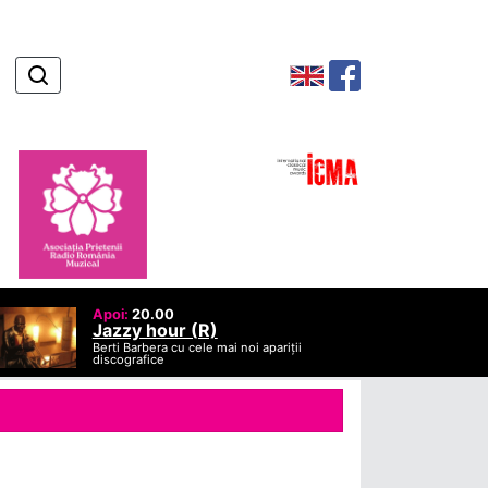
Apoi:
20.00
Jazzy hour (R)
Berti Barbera cu cele mai noi apariții
discografice