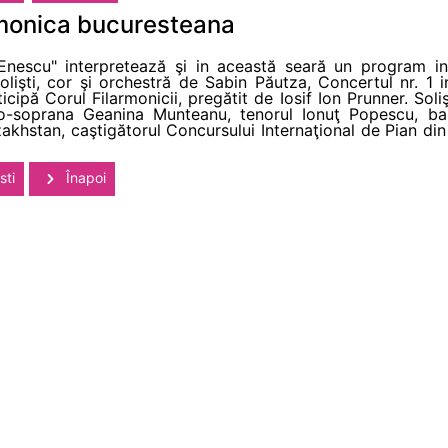
rmonica bucuresteana
Enescu" interpretează şi in această seară un program int
olişti, cor şi orchestră de Sabin Păutza, Concertul nr. 1
ticipă Corul Filarmonicii, pregătit de Iosif Ion Prunner. Sol
-soprana Geanina Munteanu, tenorul Ionuţ Popescu, bas
akhstan, caştigătorul Concursului Internaţional de Pian din 
sti
Înapoi