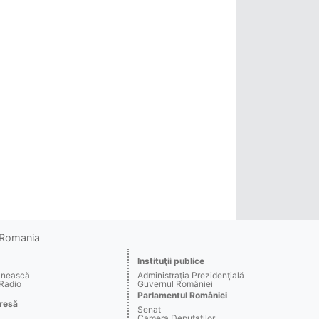
o Romania
Instituţii publice
ânească
Administraţia Prezidenţială
 Radio
Guvernul României
Parlamentul României
resă
Senat
Camera Deputaţilor