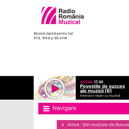
Muzică clasică pentru toţi
97.6, 104.8 şi 95.4 FM
ACUM:
17.30
Poveștile de succes
ale muzicii (R)
Interviuri-reper cu muzică
Navigare
Arhivă : Ştiri muzicale din Bucure