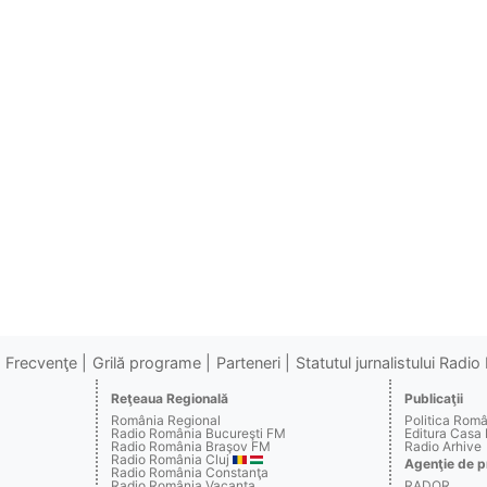
Frecvenţe
Grilă programe
Parteneri
Statutul jurnalistului Radi
Reţeaua Regională
Publicaţii
România Regional
Politica Rom
Radio România Bucureşti FM
Editura Casa
Radio România Braşov FM
Radio Arhive
Radio România Cluj
Agenţie de p
Radio România Constanţa
Radio România Vacanţa
RADOR