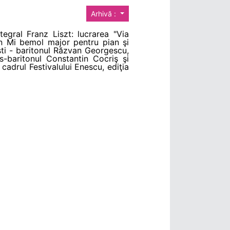
Arhivă :
egral Franz Liszt: lucrarea "Via
 in Mi bemol major pentru pian şi
işti - baritonul Răzvan Georgescu,
-baritonul Constantin Cocriş şi
cadrul Festivalului Enescu, ediţia