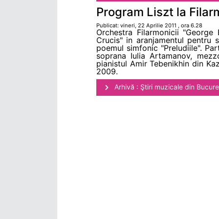
Program Liszt la Fila
Publicat: vineri, 22 Aprilie 2011 , ora 6.28
Orchestra Filarmonicii "George 
Crucis" in aranjamentul pentru s
poemul simfonic "Preludiile". Par
soprana Iulia Artamanov, mezzo
pianistul Amir Tebenikhin din Kaz
2009.
Arhivă : Ştiri muzicale din Bucure