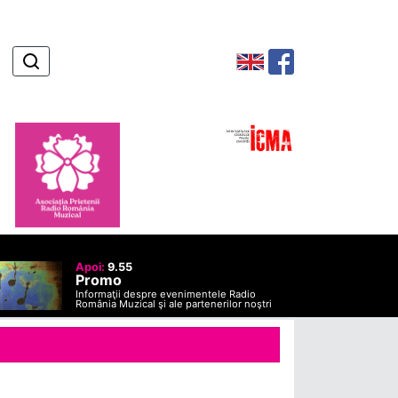
Apoi:
9.55
Promo
Informaţii despre evenimentele Radio
România Muzical şi ale partenerilor noştri