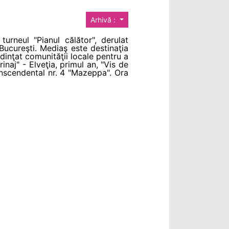
Arhivă :
turneul "Pianul călător", derulat
n Bucureşti. Mediaş este destinaţia
edinţat comunităţii locale pentru a
inaj" - Elveţia, primul an, "Vis de
ranscendental nr. 4 "Mazeppa". Ora