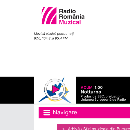
Muzică clasică pentru toţi
97.6, 104.8 şi 95.4 FM
ACUM:
1.00
Notturno
Produs de BBC, preluat prin
Uniunea Europeană de Radio
Navigare
Arhivă : Ştiri muzicale din Bucure