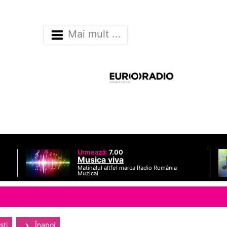
Mai mult ...
Urmează:
7.00
Musica viva
Matinalul altfel marca Radio România
Muzical
sti
Înapoi