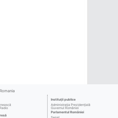
o Romania
Instituţii publice
ânească
Administraţia Prezidenţială
 Radio
Guvernul României
Parlamentul României
resă
Senat