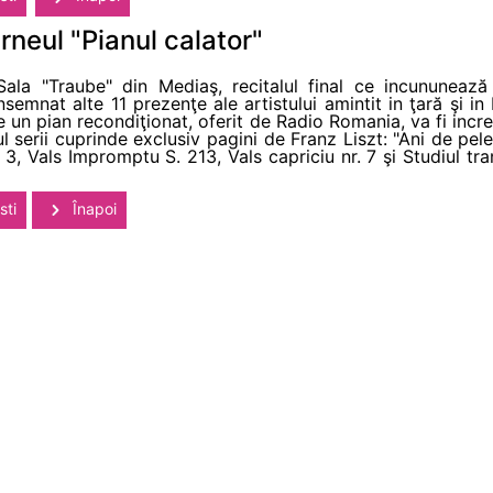
rneul "Pianul calator"
Sala "Traube" din Mediaş, recitalul final ce incununează 
nsemnat alte 11 prezenţe ale artistului amintit in ţară şi i
de un pian recondiţionat, oferit de Radio Romania, va fi incr
l serii cuprinde exclusiv pagini de Franz Liszt: "Ani de peler
. 3, Vals Impromptu S. 213, Vals capriciu nr. 7 şi Studiul t
sti
Înapoi