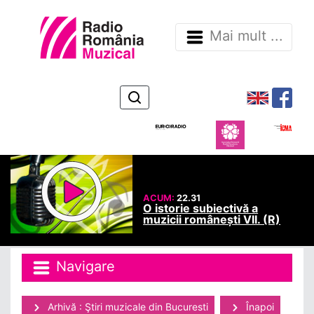
Mai mult ...
ACUM:
22.31
O istorie subiectivă a
muzicii românești VII. (R)
Navigare
Arhivă : Ştiri muzicale din Bucuresti
Înapoi