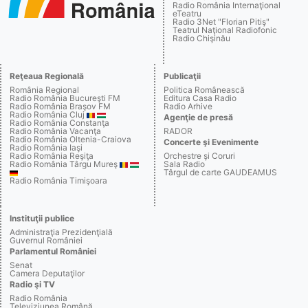
Radio România Internaţional
eTeatru
Radio 3Net "Florian Pitiş"
Teatrul Naţional Radiofonic
Radio Chişinău
Reţeaua Regională
Publicaţii
România Regional
Politica Românească
Radio România Bucureşti FM
Editura Casa Radio
Radio România Braşov FM
Radio Arhive
Radio România Cluj
Agenţie de presă
Radio România Constanţa
Radio România Vacanţa
RADOR
Radio România Oltenia-Craiova
Concerte şi Evenimente
Radio România Iaşi
Radio România Reşiţa
Orchestre şi Coruri
Radio România Târgu Mureş
Sala Radio
Târgul de carte GAUDEAMUS
Radio România Timişoara
Instituţii publice
Administraţia Prezidenţială
Guvernul României
Parlamentul României
Senat
Camera Deputaţilor
Radio şi TV
Radio România
Televiziunea Română