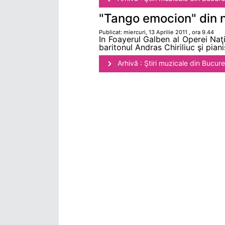
"Tango emocion" din n
Publicat: miercuri, 13 Aprilie 2011 , ora 9.44
In Foayerul Galben al Operei Na
baritonul Andras Chiriliuc şi pia
Arhivă : Ştiri muzicale din Bucure