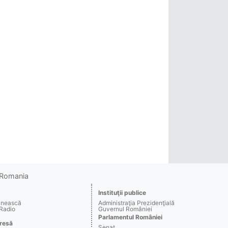
o Romania
Instituţii publice
ânească
Administraţia Prezidenţială
 Radio
Guvernul României
Parlamentul României
resă
Senat