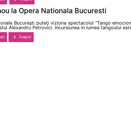
ou la Opera Nationala Bucuresti
ţionale Bucureşti puteţi viziona spectacolul "Tango emoci
nistul Alexandru Petrovici. Incursiunea in lumea tangoului e
sti
Înapoi