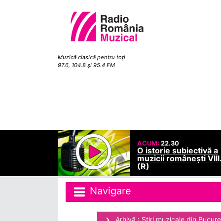
Muzică clasică pentru toţi
97.6, 104.8 şi 95.4 FM
ACUM:
22.30
O istorie subiectivă a
muzicii românești VIII
(R)
Navigare
Arhivă : Ştiri muzicale din Bucure