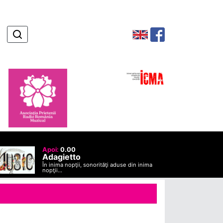
Apoi:
0.00
Adagietto
În inima nopţii, sonorităţi aduse din inima
nopţii...