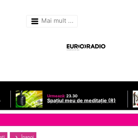
Mai mult ...
Urmează:
23.30
.
Spațiul meu de meditație (R)
sti
Înapoi