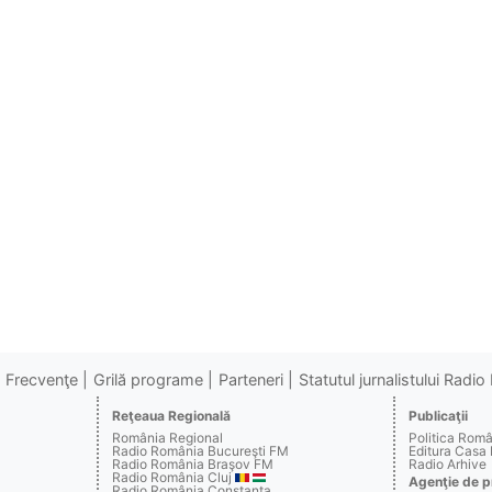
Frecvenţe
Grilă programe
Parteneri
Statutul jurnalistului Radi
Reţeaua Regională
Publicaţii
România Regional
Politica Rom
Radio România Bucureşti FM
Editura Casa
Radio România Braşov FM
Radio Arhive
Radio România Cluj
Agenţie de p
Radio România Constanţa